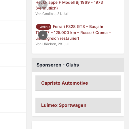
Heckklappe F Modell Bj 1969 - 1973
0
(vermutlich)
Von Cecilblu,
31. Juli
Ferrari F328 GTS – Baujahr
Verkauf
11/1987 – 125.000 km – Rosso / Crema –
4
umfangreich restauriert
Von URicken,
28. Juli
Sponsoren - Clubs
Capristo Automotive
Luimex Sportwagen