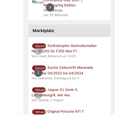
Nürburgring Edition
9
Von Kazuya,
vor 55 Minuten
Marktplatz
Stoßdämpfer-Kontrollschalter
Gesuch
0
Nr. 165255 für F355 Non F1
Von Lowdi,
Mittwoch um 14:05
Suche Zeitschrift Maranello
Gesuch
2
Ausgabe 04/2022 bis 04/2024
Von JoeFerrari,
Sonntag um 20:11
Jaguar XJ Serie 3,
Verkauf
0
Lufteinlassgrill, wie neu
Von Jarama,
2. August
Original Porsche 911 T
Verkauf