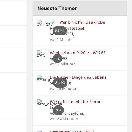
Neueste Themen
-Wer bin ich?- Das große
Personenratespiel
5.065
Von chris321,
vor 1 Minute
Wechsel vom R129 zu W126?
Von BWQ,
12
vor 3 Minuten
Die kleinen Dinge des Lebens
Von F40org,
3.493
vor 16 Minuten
Wie gefällt euch der Ferrari
Luce?
764
Von nero_daytona,
vor 24 Minuten
Community-Day 2027 |