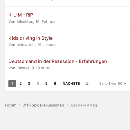
K-L-M - RIP
Von MikeMuc,
15. Februar
Kids driving in Style
Von tollewurst,
19. Januar
Deutschland in der Rezession - Erfahrungen
Von Kazuya,
9. Februar
1
2
3
4
5
6
NÄCHSTE
Seite 1 von 90
Forum
Off-Topic Diskussionen
Aus dem Alltag