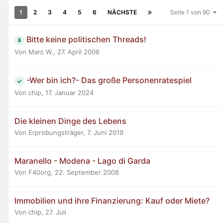
1
2
3
4
5
6
NÄCHSTE
Seite 1 von 90
Bitte keine politischen Threads!
Von Marc W.,
27. April 2006
-Wer bin ich?- Das große Personenratespiel
Von chip,
17. Januar 2024
Die kleinen Dinge des Lebens
Von Erprobungsträger,
7. Juni 2019
Maranello - Modena - Lago di Garda
Von F40org,
22. September 2008
Immobilien und ihre Finanzierung: Kauf oder Miete?
Von chip,
27. Juli