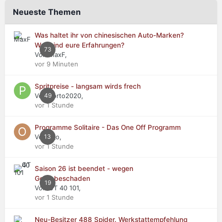
Neueste Themen
Was haltet ihr von chinesischen Auto-Marken?
Was sind eure Erfahrungen?
73
Von MaxF,
vor 9 Minuten
Spritpreise - langsam wirds frech
Von Porto2020,
49
vor 1 Stunde
Programme Solitaire - Das One Off Programm
Von o_o,
13
vor 1 Stunde
Saison 26 ist beendet - wegen
Getriebeschaden
19
Von GT 40 101,
vor 1 Stunde
Neu-Besitzer 488 Spider. Werkstattempfehlung