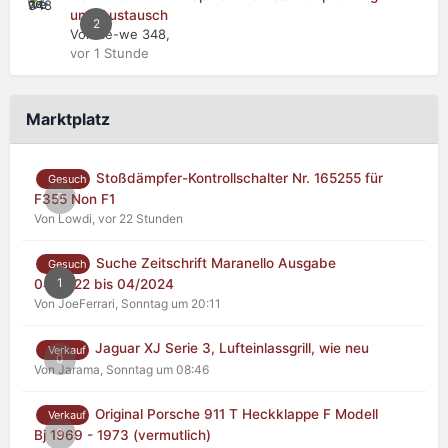
und Austausch
2
Von ce-we 348,
vor 1 Stunde
Marktplatz
Stoßdämpfer-Kontrollschalter Nr. 165255 für
Gesuch
0
F355 Non F1
Von Lowdi,
vor 22 Stunden
Suche Zeitschrift Maranello Ausgabe
Gesuch
1
04/2022 bis 04/2024
Von JoeFerrari,
Sonntag um 20:11
Jaguar XJ Serie 3, Lufteinlassgrill, wie neu
Verkauf
0
Von Jarama,
Sonntag um 08:46
Original Porsche 911 T Heckklappe F Modell
Verkauf
0
Bj 1969 - 1973 (vermutlich)