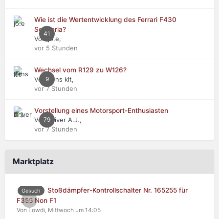
Wie ist die Wertentwicklung des Ferrari F430
Scuderia?
41
Von jo.e,
vor 5 Stunden
Wechsel vom R129 zu W126?
Von Jens klt,
9
vor 7 Stunden
Vorstellung eines Motorsport-Enthusiasten
Von Driver A.J.,
79
vor 7 Stunden
Marktplatz
Stoßdämpfer-Kontrollschalter Nr. 165255 für
Gesuch
0
F355 Non F1
Von Lowdi,
Mittwoch um 14:05