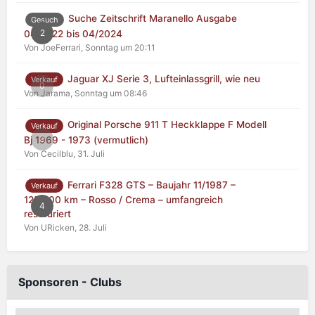
Suche Zeitschrift Maranello Ausgabe
Gesuch
2
04/2022 bis 04/2024
Von JoeFerrari,
Sonntag um 20:11
Jaguar XJ Serie 3, Lufteinlassgrill, wie neu
Verkauf
0
Von Jarama,
Sonntag um 08:46
Original Porsche 911 T Heckklappe F Modell
Verkauf
0
Bj 1969 - 1973 (vermutlich)
Von Cecilblu,
31. Juli
Ferrari F328 GTS – Baujahr 11/1987 –
Verkauf
125.000 km – Rosso / Crema – umfangreich
4
restauriert
Von URicken,
28. Juli
Sponsoren - Clubs