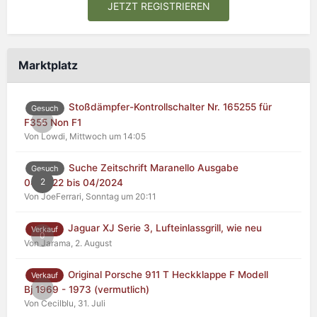
JETZT REGISTRIEREN
Marktplatz
Stoßdämpfer-Kontrollschalter Nr. 165255 für
Gesuch
0
F355 Non F1
Von Lowdi,
Mittwoch um 14:05
Suche Zeitschrift Maranello Ausgabe
Gesuch
2
04/2022 bis 04/2024
Von JoeFerrari,
Sonntag um 20:11
Jaguar XJ Serie 3, Lufteinlassgrill, wie neu
Verkauf
0
Von Jarama,
2. August
Original Porsche 911 T Heckklappe F Modell
Verkauf
0
Bj 1969 - 1973 (vermutlich)
Von Cecilblu,
31. Juli