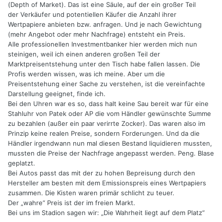
(Depth of Market). Das ist eine Säule, auf der ein großer Teil
der Verkäufer und potentiellen Käufer die Anzahl ihrer
Wertpapiere anbieten bzw. anfragen. Und je nach Gewichtung
(mehr Angebot oder mehr Nachfrage) entsteht ein Preis.
Alle professionellen Investmentbanker hier werden mich nun
steinigen, weil ich einen anderen großen Teil der
Marktpreisentstehung unter den Tisch habe fallen lassen. Die
Profis werden wissen, was ich meine. Aber um die
Preisentstehung einer Sache zu verstehen, ist die vereinfachte
Darstellung geeignet, finde ich.
Bei den Uhren war es so, dass halt keine Sau bereit war für eine
Stahluhr von Patek oder AP die vom Händler gewünschte Summe
zu bezahlen (außer ein paar verirrte Zocker). Das waren also im
Prinzip keine realen Preise, sondern Forderungen. Und da die
Händler irgendwann nun mal diesen Bestand liquidieren mussten,
mussten die Preise der Nachfrage angepasst werden. Peng. Blase
geplatzt.
Bei Autos passt das mit der zu hohen Bepreisung durch den
Hersteller am besten mit dem Emissionspreis eines Wertpapiers
zusammen. Die Kisten waren primär schlicht zu teuer.
Der „wahre“ Preis ist der im freien Markt.
Bei uns im Stadion sagen wir: „Die Wahrheit liegt auf dem Platz“