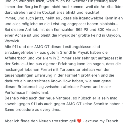
und ich wundere mich, warum ich bei welcher Einstellung auch
immer den Berg im Regen nicht hochkomme, weil die Antribsräder
durchdrehen und im Cockpit alles blinkt und leuchtet.
Immer, und auch jetzt, heißt es , dass sie irgendwelche Kennlinien
und alles mögliche an die Leistung angepasst haben blablabla...
Bei diesem Antrieb mit den Kennzahlen 665 PS und 800 Mn auf
einer Achse ist und bleibt die Physik der größte Feind in Gaydon,
Warwick.
Alle 911 und der AMG GT dieser Lesitungsklasse sind
allradangetrieben - aus gutem Grund! In Physik haben die
Affalterbach und vor allem in Z immer sehr sehr gut aufgepasst in
der Schule...Und aus eigener Erfahrung kann ich sagen, dass die
heckangetriebenen Ferrari mit Turbomotor einfach von der
tausendjährigen Erfahrung in der Formel 1 profitieren und die
dadurch ein unerreichtes Know-How haben, wie man genau
diesen Brückenschlag zwischen uferloser Power und realer
Performace hinbekommt.
Deshalb wird auch der neue Vantage, so hübsch er ja sein mag,
sowohl gegen 911 als auch gegen AMG GT keine Schnitte haben -
Same procedure as every time...
Aber ich finde den Neuen trotzdem geil
- excuse my French...
❤️