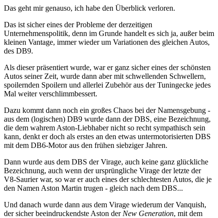
Das geht mir genauso, ich habe den Überblick verloren.
Das ist sicher eines der Probleme der derzeitigen
Unternehmenspolitik, denn im Grunde handelt es sich ja, außer beim
kleinen Vantage, immer wieder um Variationen des gleichen Autos,
des DB9.
Als dieser präsentiert wurde, war er ganz sicher eines der schönsten
Autos seiner Zeit, wurde dann aber mit schwellenden Schwellern,
spoilernden Spoilern und allerlei Zubehör aus der Tuningecke jedes
Mal weiter verschlimmbessert.
Dazu kommt dann noch ein großes Chaos bei der Namensgebung -
aus dem (logischen) DB9 wurde dann der DBS, eine Bezeichnung,
die dem wahrem Aston-Liebhaber nicht so recht sympathisch sein
kann, denkt er doch als erstes an den etwas untermotorisierten DBS
mit dem DB6-Motor aus den frühen siebziger Jahren.
Dann wurde aus dem DBS der Virage, auch keine ganz glückliche
Bezeichnung, auch wenn der ursprüngliche Virage der letzte der
V8-Saurier war, so war er auch eines der schlechtesten Autos, die je
den Namen Aston Martin trugen - gleich nach dem DBS...
Und danach wurde dann aus dem Virage wiederum der Vanquish,
der sicher beeindruckendste Aston der
New Generation
, mit dem