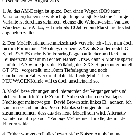
Geschrieben
25. August 2015
1. Ja, das AM-Design ist spitze. Den einen Wagen (DB9 samt
Variationen) haben sie wirklich gut hingekriegt. Selbst die 4-türige
Variante ist durchaus gelungen, ebenso die Welpenversion Vantage.
Wunderschöne Autos, seit mehr als 10 Jahren am Markt und höchst
angenehm zeitlos.
2. Den Modellvariantenschnickschnack verstehe ich - liest man doch
hier im Forum auch "Boah ey, der neue XXX als Sondermodell GT-
S, mit 23.5 PS mehr, Nürnbergringflaggenaufkleber am Heck und
Teillederschaltknauf mit echten Nähten", bzw. dann 9 Monate später
"auf der IAA wurde jetzt der Erlkönig des XXX Supersondermodell
GT-S"R" vorgestellt, mit 10mm Tieferlegung und noch
sportlicherem Fahrwerk und blablabla Lenkgefühl". Der
NEUWAGENKunde will es doch anscheinend so.
3. Modellbezeichnungen und -hierarchien der Vergangenheit sind
nicht verbindlich für die Zukunft. Sollen sie doch den Vantage-
Nachfolger meinetwegen "David Brown sein linkes Ei" nennen, ich
kann mir es anhand des Presse-Blablas schon gerade noch
zusammenreimen, dass das das neue Modell sein wird. Alternativ
könnte man ihn ja auch "Vantage V9" nennen für alle, die mit den
Fingern zählen.
4. Früher war generell alles besser, siehe Kaiser, Autobahn und