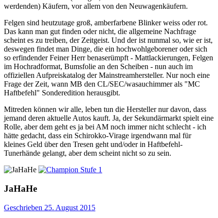
werdenden) Käufern, vor allem von den Neuwagenkäufern.
Felgen sind heutzutage groß, amberfarbene Blinker weiss oder rot.
Das kann man gut finden oder nicht, die allgemeine Nachfrage
scheint es zu treiben, der Zeitgeist. Und der ist nunmal so, wie er ist,
deswegen findet man Dinge, die ein hochwohlgeborener oder sich
so erfindender Feiner Herr benaserümpft - Mattlackierungen, Felgen
im Hochradformat, Bumsfolie an den Scheiben - nun auch im
offiziellen Aufpreiskatalog der Mainstreamhersteller. Nur noch eine
Frage der Zeit, wann MB den CL/SEC/wasauchimmer als "MC
Haftbefehl" Sonderedition herausgibt.
Mitreden können wir alle, leben tun die Hersteller nur davon, dass
jemand deren aktuelle Autos kauft. Ja, der Sekundärmarkt spielt eine
Rolle, aber dem geht es ja bei AM noch immer nicht schlecht - ich
hätte gedacht, dass ein Schirokko-Virage irgendwann mal für
kleines Geld über den Tresen geht und/oder in Haftbefehl-
Tunerhände gelangt, aber dem scheint nicht so zu sein.
JaHaHe
Geschrieben
25. August 2015