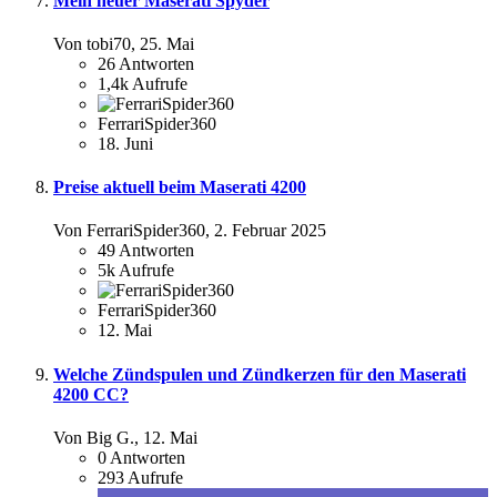
Mein neuer Maserati Spyder
Von tobi70,
25. Mai
26
Antworten
1,4k
Aufrufe
FerrariSpider360
18. Juni
Preise aktuell beim Maserati 4200
Von FerrariSpider360,
2. Februar 2025
49
Antworten
5k
Aufrufe
FerrariSpider360
12. Mai
Welche Zündspulen und Zündkerzen für den Maserati
4200 CC?
Von Big G.,
12. Mai
0
Antworten
293
Aufrufe