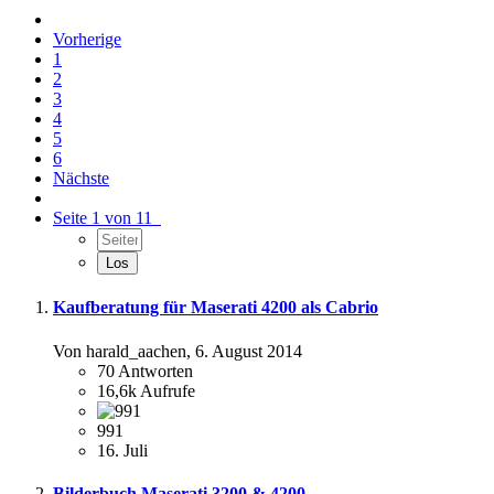
Vorherige
1
2
3
4
5
6
Nächste
Seite 1 von 11
Kaufberatung für Maserati 4200 als Cabrio
Von harald_aachen,
6. August 2014
70
Antworten
16,6k
Aufrufe
991
16. Juli
Bilderbuch Maserati 3200 & 4200