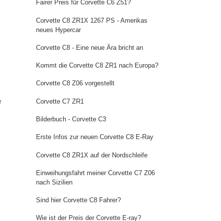
Fairer Preis für Corvette C6 Z51?
Corvette C8 ZR1X 1267 PS - Amerikas
neues Hypercar
Corvette C8 - Eine neue Ära bricht an
Kommt die Corvette C8 ZR1 nach Europa?
Corvette C8 Z06 vorgestellt
e
Corvette C7 ZR1
Bilderbuch - Corvette C3
Erste Infos zur neuen Corvette C8 E-Ray
Corvette C8 ZR1X auf der Nordschleife
Einweihungsfahrt meiner Corvette C7 Z06
nach Sizilien
Sind hier Corvette C8 Fahrer?
Wie ist der Preis der Corvette E-ray?