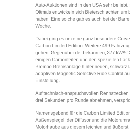
Auto-Auktionen sind in den USA sehr beliebt,
Oftmals entwickeln sich Bieterschlachten um
haben. Eine solche gab es auch bei der Barre
Woche.
Dabei ging es um eine ganz besondere Corve
Carbon Limited Edition. Weitere 499 Fahrzeug
gehen. Gegenüber der bekannten, 377 kW/513
einigen Carbonteilen und den speziellen Lac
Brembo-Bremsanlage hinter neuen, schwarz la
adaptiven Magnetic Selective Ride Control aus
Einstellung.
Auf technisch-anspruchsvollen Rennstrecken 
drei Sekunden pro Runde abnehmen, verspric
Namensgebend für die Carbon Limited Edition s
Außenspiegel, der Diffusor und die Motorumra
Motorhaube aus diesem leichten und äußerst 