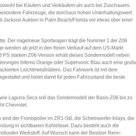
 sowohl bei Käufern und Verkäufern als auch bei Zuschauern.
 besondere Fahrzeuge, die durchaus hohen Unterhaltungswert
tt-Jackson Auktion in Palm Beach/Florida vor etwas über einer
tte. Der nagelneue Sportwagen trägt die Nummer 1 der Z06
e werden ab jetzt in den freien Verkauf auf dem US-Markt
 PS starken Z06-Version erhält dieses Sondermodell neben
kierungen Inferno Orange oder Supersonic Blau auch eine groß
ckierten Leichtmetallrädern. Das Fahrwerk ist mit dem
gestattet und bietet damit für jeden Fahrzustand die beste
wie Laguna Seca soll das Sondermodell der Basis-Z06 bis zu
ht Chevrolet.
ind der Frontspoiler im ZR1-Stil, die Scheinwerfer-Inlays, die
ndung in sichtbarem Kohlefaser. Dazu besteht auch die
robusten Werkstoff. Auf Wunsch kann der Besitzer Renn-