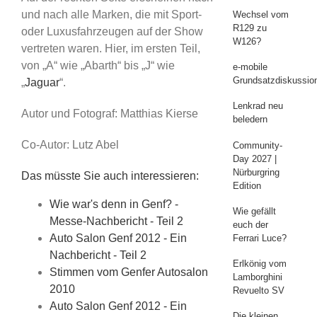
und nach alle Marken, die mit Sport-
Wechsel vom
R129 zu
oder Luxusfahrzeugen auf der Show
W126?
vertreten waren. Hier, im ersten Teil,
von „A“ wie „Abarth“ bis „J“ wie
e-mobile
Grundsatzdiskussio
„
Jaguar
“.
Lenkrad neu
Autor und Fotograf: Matthias Kierse
beledern
Co-Autor: Lutz Abel
Community-
Day 2027 |
Nürburgring
Das müsste Sie auch interessieren:
Edition
Wie war's denn in Genf? -
Wie gefällt
Messe-Nachbericht - Teil 2
euch der
Auto Salon Genf 2012 - Ein
Ferrari Luce?
Nachbericht - Teil 2
Erlkönig vom
Stimmen vom Genfer Autosalon
Lamborghini
2010
Revuelto SV
Auto Salon Genf 2012 - Ein
Die kleinen