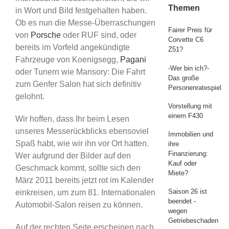
Themen
in Wort und Bild festgehalten haben.
Ob es nun die Messe-Überraschungen
Fairer Preis für
von
Porsche
oder RUF sind, oder
Corvette C6
bereits im Vorfeld angekündigte
Z51?
Fahrzeuge von Koenigsegg,
Pagani
-Wer bin ich?-
oder Tunern wie Mansory: Die Fahrt
Das große
zum Genfer Salon hat sich definitiv
Personenratespiel
gelohnt.
Vorstellung mit
einem F430
Wir hoffen, dass Ihr beim Lesen
unseres Messerückblicks ebensoviel
Immobilien und
Spaß habt, wie wir ihn vor Ort hatten.
ihre
Finanzierung:
Wer aufgrund der Bilder auf den
Kauf oder
Geschmack kommt, sollte sich den
Miete?
März 2011 bereits jetzt rot im Kalender
Saison 26 ist
einkreisen, um zum 81. Internationalen
beendet -
Automobil-Salon reisen zu können.
wegen
Getriebeschaden
Auf der rechten Seite erscheinen nach