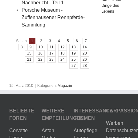
Nachbericht - Teil 1
Dinge des
Porsche Museum -
Lebens
Zuffenhausener Rennpferde-
Sammlung
Seiten:
1
2
3
4
5
6
7
8
9
10
11
12
13
14
15
16
17
18
19
20
21
22
23
24
25
26
27
28
15. März 2010
|
Kategorien:
Magazin
BELIEBTE
WEITERE
INTERESSANTE
CARPASSIO
FOREN
EMPFEHLUNGEN
THEMEN
Werben
Corvette
Aston
Autopflege
Datenschutzer
Forum
Martin
Forum
Impressum