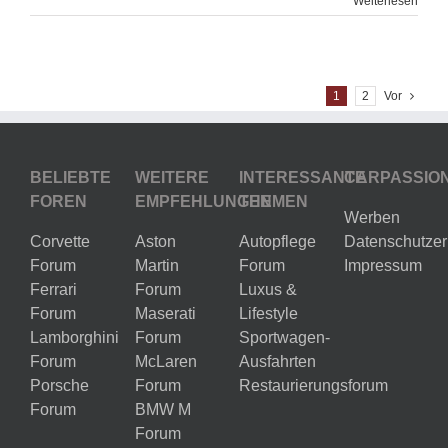
Weiterlesen
1
2
Vor
BELIEBTE
WEITERE
INTERESSANTE
CARPASSIO
FOREN
EMPFEHLUNGEN
THEMEN
Werben
Corvette
Aston
Autopflege
Datenschutzer
Forum
Martin
Forum
Impressum
Ferrari
Forum
Luxus &
Forum
Maserati
Lifestyle
Lamborghini
Forum
Sportwagen-
Forum
McLaren
Ausfahrten
Porsche
Forum
Restaurierungsforum
Forum
BMW M
Forum