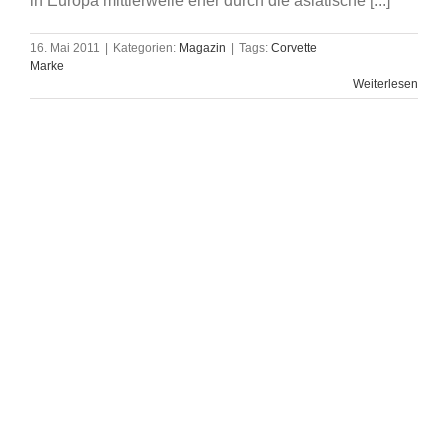
in Europa mittlerweile eher durch die asiatische [...]
16. Mai 2011
|
Kategorien:
Magazin
|
Tags:
Corvette
Marke
Weiterlesen