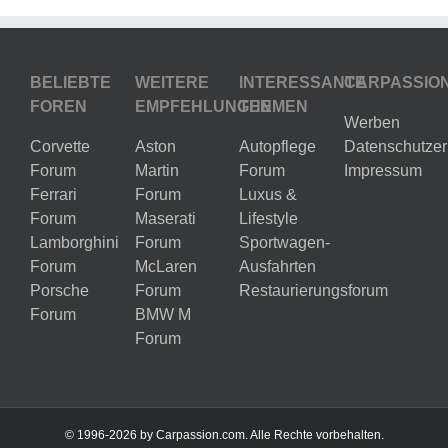
BELIEBTE
WEITERE
INTERESSANTE
CARPASSIO
FOREN
EMPFEHLUNGEN
THEMEN
Werben
Corvette
Aston
Autopflege
Datenschutzer
Forum
Martin
Forum
Impressum
Ferrari
Forum
Luxus &
Forum
Maserati
Lifestyle
Lamborghini
Forum
Sportwagen-
Forum
McLaren
Ausfahrten
Porsche
Forum
Restaurierungsforum
Forum
BMW M
Forum
© 1996-2026 by Carpassion.com. Alle Rechte vorbehalten.