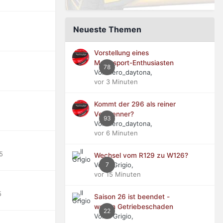
Neueste Themen
Vorstellung eines
Motorsport-Enthusiasten
78
Von nero_daytona,
vor 3 Minuten
Kommt der 296 als reiner
Verbrenner?
93
Von nero_daytona,
vor 6 Minuten
5
Wechsel vom R129 zu W126?
Von Il Grigio,
7
vor 15 Minuten
5
Saison 26 ist beendet -
wegen Getriebeschaden
22
Von Il Grigio,