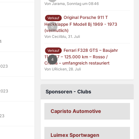
Von Jarama,
Sonntag um 08:46
Original Porsche 911 T
Verkauf
Heckklappe F Modell Bj 1969 - 1973
0
(vermutlich)
Von Cecilblu,
31. Juli
4
Ferrari F328 GTS – Baujahr
Verkauf
11/1987 – 125.000 km – Rosso /
4
Crema – umfangreich restauriert
2023
Von URicken,
28. Juli
2023
Sponsoren - Clubs
Capristo Automotive
023
Luimex Sportwagen