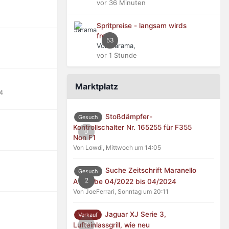
vor 36 Minuten
Spritpreise - langsam wirds
frech
53
Von Jarama,
vor 1 Stunde
Marktplatz
4
Stoßdämpfer-
Gesuch
Kontrollschalter Nr. 165255 für F355
0
Non F1
Von Lowdi,
Mittwoch um 14:05
Suche Zeitschrift Maranello
Gesuch
2
Ausgabe 04/2022 bis 04/2024
Von JoeFerrari,
Sonntag um 20:11
Jaguar XJ Serie 3,
Verkauf
0
Lufteinlassgrill, wie neu