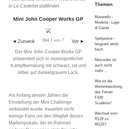
Themen
in Le Castellet stattfindet.
Maranello -
Mini John Cooper Works GP
Modena - Lago
di Garda
Spritpreise -
Bild 1 von 7
◄ Zurueck
Vor ►
langsam wirds
frech
Der Mini John Cooper Works GP
präsentiert sich in motorsportlicher
Mercedes ist
auch nicht
Kampfbemalung mit schwarz, rot und
mehr ...
silber auf dunkelgrauem Lack.
Wie ist die
Wertentwicklung
des Ferrari
Als Anfang diesen Jahres die
F430
Einstellung der Mini Challenge
Scuderia?
verkündet wurde, trauerten nicht
Wechsel vom
wenige Fans um den Wegfall dieses
R129 zu
Markenpokals, der im Rahmen
W126?