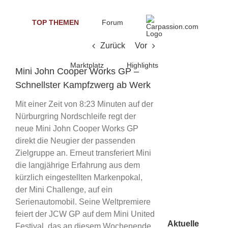
Skip
to
TOP THEMEN
Forum
content
Zurück
Vor
Marktplatz
Highlights
Mini John Cooper Works GP –
Schnellster Kampfzwerg ab Werk
Mit einer Zeit von 8:23 Minuten auf der
Nürburgring Nordschleife regt der
neue Mini John Cooper Works GP
direkt die Neugier der passenden
Zielgruppe an. Erneut transferiert Mini
die langjährige Erfahrung aus dem
kürzlich eingestellten Markenpokal,
der Mini Challenge, auf ein
Serienautomobil. Seine Weltpremiere
feiert der JCW GP auf dem Mini United
Aktuelle
Festival, das an diesem Wochenende