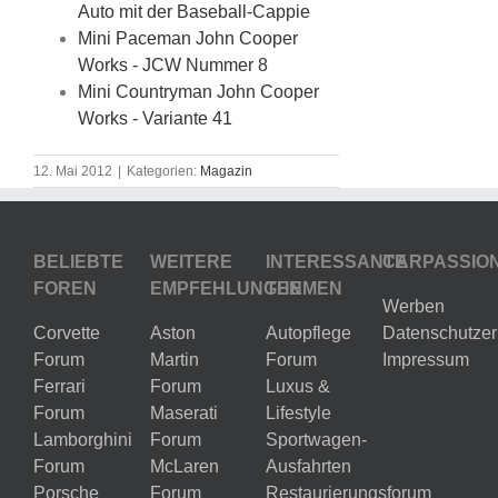
Auto mit der Baseball-Cappie
Mini Paceman John Cooper
Works - JCW Nummer 8
Mini Countryman John Cooper
Works - Variante 41
12. Mai 2012
|
Kategorien:
Magazin
BELIEBTE
WEITERE
INTERESSANTE
CARPASSIO
FOREN
EMPFEHLUNGEN
THEMEN
Werben
Corvette
Aston
Autopflege
Datenschutzer
Forum
Martin
Forum
Impressum
Ferrari
Forum
Luxus &
Forum
Maserati
Lifestyle
Lamborghini
Forum
Sportwagen-
Forum
McLaren
Ausfahrten
Porsche
Forum
Restaurierungsforum