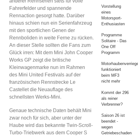
anderer Rennserien stets für volle
Vorstellung
Fahrerfelder und spannende
eines
Rennaction gesorgt hatte. Darüber
Motorsport-
hinaus schien nun ein Serienfahrzeug
Enthusiasten
mit den sportlichen Genen der
Programme
Rennboliden in weite Ferne zu rücken.
Solitaire - Das
An dieser Stelle sollten die Fans zum
One Off
Glück irren: Mit dem Mini John Cooper
Programm
Works GP zeigt die britische
Motorhaubenverrieg
Kleinwagenmarke nun im Rahmen
funktioniert
des Mini United Festivals auf der
beim MF3
nicht mehr
französischen Rennstrecke Le
Castellet die Neuauflage des
Kommt der 296
schnellsten Werks-Mini.
als reiner
Verbrenner?
Genaue technische Daten behält Mini
Saison 26 ist
zwar noch für sich, aber unter der
beendet -
Haube wird das bekannte Twin-Scroll-
wegen
Turbo-Triebwerk aus dem Cooper S
Getriebeschaden