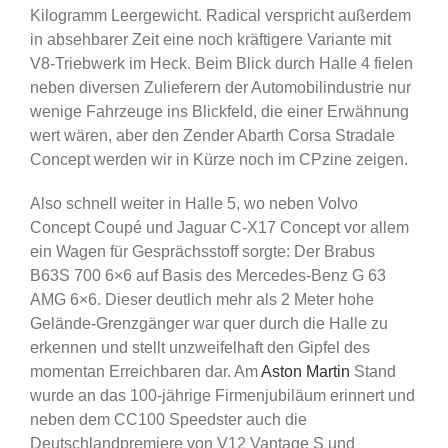
Kilogramm Leergewicht. Radical verspricht außerdem
in absehbarer Zeit eine noch kräftigere Variante mit
V8-Triebwerk im Heck. Beim Blick durch Halle 4 fielen
neben diversen Zulieferern der Automobilindustrie nur
wenige Fahrzeuge ins Blickfeld, die einer Erwähnung
wert wären, aber den Zender Abarth Corsa Stradale
Concept werden wir in Kürze noch im CPzine zeigen.
Also schnell weiter in Halle 5, wo neben Volvo
Concept Coupé und Jaguar C-X17 Concept vor allem
ein Wagen für Gesprächsstoff sorgte: Der Brabus
B63S 700 6×6 auf Basis des Mercedes-Benz G 63
AMG 6×6. Dieser deutlich mehr als 2 Meter hohe
Gelände-Grenzgänger war quer durch die Halle zu
erkennen und stellt unzweifelhaft den Gipfel des
momentan Erreichbaren dar. Am
Aston Martin
Stand
wurde an das 100-jährige Firmenjubiläum erinnert und
neben dem CC100 Speedster auch die
Deutschlandpremiere von V12 Vantage S und