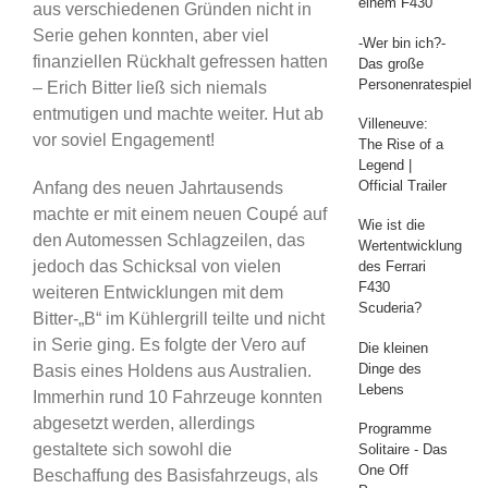
einem F430
aus verschiedenen Gründen nicht in
Serie gehen konnten, aber viel
-Wer bin ich?-
finanziellen Rückhalt gefressen hatten
Das große
Personenratespiel
– Erich Bitter ließ sich niemals
entmutigen und machte weiter. Hut ab
Villeneuve:
vor soviel Engagement!
The Rise of a
Legend |
Official Trailer
Anfang des neuen Jahrtausends
machte er mit einem neuen Coupé auf
Wie ist die
den Automessen Schlagzeilen, das
Wertentwicklung
jedoch das Schicksal von vielen
des Ferrari
F430
weiteren Entwicklungen mit dem
Scuderia?
Bitter-„B“ im Kühlergrill teilte und nicht
in Serie ging. Es folgte der Vero auf
Die kleinen
Dinge des
Basis eines Holdens aus Australien.
Lebens
Immerhin rund 10 Fahrzeuge konnten
abgesetzt werden, allerdings
Programme
gestaltete sich sowohl die
Solitaire - Das
One Off
Beschaffung des Basisfahrzeugs, als