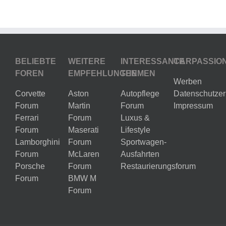
BELIEBTE
WEITERE
INTERESSANTE
CARPASSIO
FOREN
EMPFEHLUNGEN
THEMEN
Werben
Corvette
Aston
Autopflege
Datenschutzer
Forum
Martin
Forum
Impressum
Ferrari
Forum
Luxus &
Forum
Maserati
Lifestyle
Lamborghini
Forum
Sportwagen-
Forum
McLaren
Ausfahrten
Porsche
Forum
Restaurierungsforum
Forum
BMW M
Forum