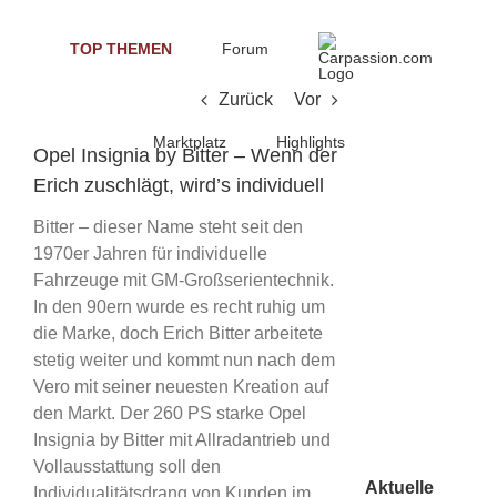
Skip
to
TOP THEMEN
Forum
content
Zurück
Vor
Marktplatz
Highlights
Opel Insignia by Bitter – Wenn der
Erich zuschlägt, wird’s individuell
Bitter – dieser Name steht seit den
1970er Jahren für individuelle
Fahrzeuge mit GM-Großserientechnik.
In den 90ern wurde es recht ruhig um
die Marke, doch Erich Bitter arbeitete
stetig weiter und kommt nun nach dem
Vero mit seiner neuesten Kreation auf
den Markt. Der 260 PS starke Opel
Insignia by Bitter mit Allradantrieb und
Vollausstattung soll den
Aktuelle
Individualitätsdrang von Kunden im