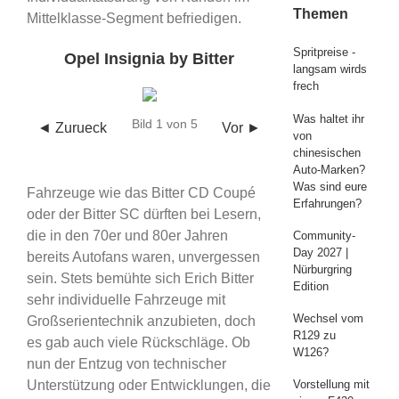
Themen
Mittelklasse-Segment befriedigen.
Spritpreise -
Opel Insignia by Bitter
langsam wirds
frech
Was haltet ihr
Bild 1 von 5
◄ Zurueck
Vor ►
von
chinesischen
Auto-Marken?
Was sind eure
Fahrzeuge wie das Bitter CD Coupé
Erfahrungen?
oder der Bitter SC dürften bei Lesern,
die in den 70er und 80er Jahren
Community-
Day 2027 |
bereits Autofans waren, unvergessen
Nürburgring
sein. Stets bemühte sich Erich Bitter
Edition
sehr individuelle Fahrzeuge mit
Wechsel vom
Großserientechnik anzubieten, doch
R129 zu
es gab auch viele Rückschläge. Ob
W126?
nun der Entzug von technischer
Unterstützung oder Entwicklungen, die
Vorstellung mit