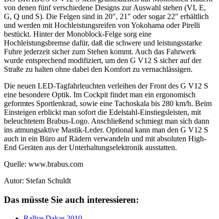
von denen fünf verschiedene Designs zur Auswahl stehen (VI, E,
G, Q und S). Die Felgen sind in 20″, 21″ oder sogar 22″ erhältlich
und werden mit Hochleistungsreifen von Yokohama oder Pirelli
bestückt. Hinter der Monoblock-Felge sorg eine
Hochleistungsbremse dafür, daß die schwere und leistungsstarke
Fuhre jederzeit sicher zum Stehen kommt. Auch das Fahrwerk
wurde entsprechend modifiziert, um den G V12 S sicher auf der
Straße zu halten ohne dabei den Komfort zu vernachlässigen.
Die neuen LED-Tagfahrleuchten verleihen der Front des G V12 S
eine besondere Optik. Im Cockpit findet man ein ergonomisch
geformtes Sportlenkrad, sowie eine Tachoskala bis 280 km/h. Beim
Einsteigen erblickt man sofort die Edelstahl-Einstiegsleisten, mit
beleuchtetem Brabus-Logo. Anschließend schmiegt man sich dann
ins atmungsaktive Mastik-Leder. Optional kann man den G V12 S
auch in ein Büro auf Rädern verwandeln und mit absoluten High-
End Geräten aus der Unterhaltungselektronik ausstatten.
Quelle: www.brabus.com
Autor: Stefan Schuldt
Das müsste Sie auch interessieren:
Rallye Dakar 2010