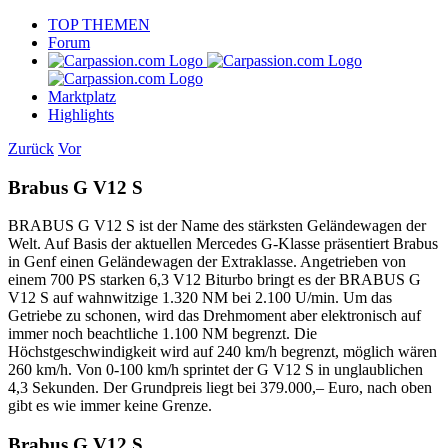
Skip
TOP THEMEN
to
Forum
content
Marktplatz
Highlights
Zurück
Vor
Brabus G V12 S
BRABUS G V12 S ist der Name des stärksten Geländewagen der
Welt. Auf Basis der aktuellen Mercedes G-Klasse präsentiert Brabus
in Genf einen Geländewagen der Extraklasse. Angetrieben von
einem 700 PS starken 6,3 V12 Biturbo bringt es der BRABUS G
V12 S auf wahnwitzige 1.320 NM bei 2.100 U/min. Um das
Getriebe zu schonen, wird das Drehmoment aber elektronisch auf
immer noch beachtliche 1.100 NM begrenzt. Die
Höchstgeschwindigkeit wird auf 240 km/h begrenzt, möglich wären
260 km/h. Von 0-100 km/h sprintet der G V12 S in unglaublichen
4,3 Sekunden. Der Grundpreis liegt bei 379.000,– Euro, nach oben
gibt es wie immer keine Grenze.
Brabus G V12 S