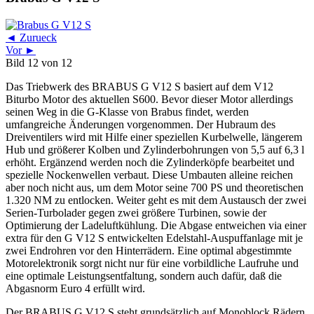
◄ Zurueck
Vor ►
Bild 12 von 12
Das Triebwerk des BRABUS G V12 S basiert auf dem V12
Biturbo Motor des aktuellen S600. Bevor dieser Motor allerdings
seinen Weg in die G-Klasse von Brabus findet, werden
umfangreiche Änderungen vorgenommen. Der Hubraum des
Dreiventilers wird mit Hilfe einer speziellen Kurbelwelle, längerem
Hub und größerer Kolben und Zylinderbohrungen von 5,5 auf 6,3 l
erhöht. Ergänzend werden noch die Zylinderköpfe bearbeitet und
spezielle Nockenwellen verbaut. Diese Umbauten alleine reichen
aber noch nicht aus, um dem Motor seine 700 PS und theoretischen
1.320 NM zu entlocken. Weiter geht es mit dem Austausch der zwei
Serien-Turbolader gegen zwei größere Turbinen, sowie der
Optimierung der Ladeluftkühlung. Die Abgase entweichen via einer
extra für den G V12 S entwickelten Edelstahl-Auspuffanlage mit je
zwei Endrohren vor den Hinterrädern. Eine optimal abgestimmte
Motorelektronik sorgt nicht nur für eine vorbildliche Laufruhe und
eine optimale Leistungsentfaltung, sondern auch dafür, daß die
Abgasnorm Euro 4 erfüllt wird.
Der BRABUS G V12 S steht grundsätzlich auf Monoblock Rädern