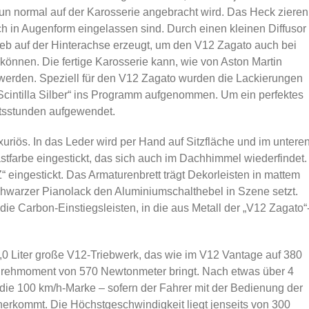
un normal auf der Karosserie angebracht wird. Das Heck zieren
h in Augenform eingelassen sind. Durch einen kleinen Diffusor
ieb auf der Hinterachse erzeugt, um den V12 Zagato auch bei
können. Die fertige Karosserie kann, wie von Aston Martin
 werden. Speziell für den V12 Zagato wurden die Lackierungen
 „Scintilla Silber“ ins Programm aufgenommen. Um ein perfektes
itsstunden aufgewendet.
uxuriös. In das Leder wird per Hand auf Sitzfläche und im untere
stfarbe eingestickt, das sich auch im Dachhimmel wiederfindet.
“ eingestickt. Das Armaturenbrett trägt Dekorleisten in mattem
chwarzer Pianolack den Aluminiumschalthebel in Szene setzt.
f die Carbon-Einstiegsleisten, in die aus Metall der „V12 Zagato“
,0 Liter große V12-Triebwerk, das wie im V12 Vantage auf 380
 Drehmoment von 570 Newtonmeter bringt. Nach etwas über 4
die 100 km/h-Marke – sofern der Fahrer mit der Bedienung der
erkommt. Die Höchstgeschwindigkeit liegt jenseits von 300