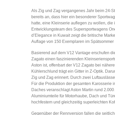
Als Zig und Zag vergangenes Jahr beim 24-St
bereits an, dass hier ein besonderer Sportwag
hatte, eine Kleinserie auflegen zu wollen, d
Entwicklungsteam des Supersportwagens One-7
d’Elegance in Kuwait zeigt die britische Marke
Auflage von 150 Exemplaren im Spätsommer 201
Basierend auf dem V12 Vantage erschufen di
Zagato einen faszinierenden Kleinseriensport
Aston ist, offenbart der V12 Zagato bei näherer
Kühlerschlund trägt ein Gitter in Z-Optik. Daru
Zig und Zag erinnert. Durch zwei Luftausläss
Für die Produktion der gesamten Karosserie 
Daches veranschlagt Aston Martin rund 2.000 
Aluminiumteile für Motorhaube, Dach und Tür
hochfestem und gleichzeitig superleichten Koh
Gegenüber der Rennversion fallen die seitlic