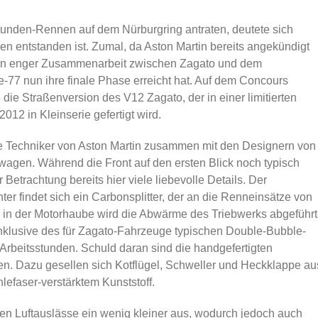
unden-Rennen auf dem Nürburgring antraten, deutete sich
en entstanden ist. Zumal, da Aston Martin bereits angekündigt
ie in enger Zusammenarbeit zwischen Zagato und dem
7 nun ihre finale Phase erreicht hat. Auf dem Concours
 die Straßenversion des V12 Zagato, der in einer limitierten
2 in Kleinserie gefertigt wird.
e Techniker von Aston Martin zusammen mit den Designern von
wagen. Während die Front auf den ersten Blick noch typisch
 Betrachtung bereits hier viele liebevolle Details. Der
nter findet sich ein Carbonsplitter, der an die Renneinsätze von
e in der Motorhaube wird die Abwärme des Triebwerks abgeführt
inklusive des für Zagato-Fahrzeuge typischen Double-Bubble-
Arbeitsstunden. Schuld daran sind die handgefertigten
en. Dazu gesellen sich Kotflügel, Schweller und Heckklappe au
lefaser-verstärktem Kunststoff.
hen Luftauslässe ein wenig kleiner aus, wodurch jedoch auch