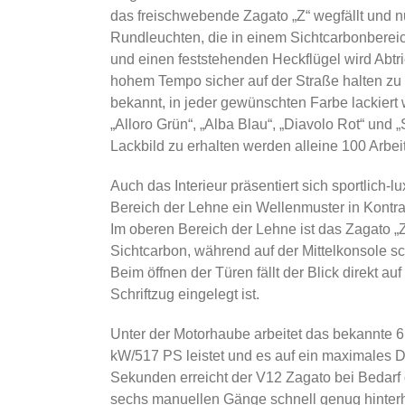
das freischwebende Zagato „Z“ wegfällt und n
Rundleuchten, die in einem Sichtcarbonbereic
und einen feststehenden Heckflügel wird Abtr
hohem Tempo sicher auf der Straße halten zu 
bekannt, in jeder gewünschten Farbe lackiert
„Alloro Grün“, „Alba Blau“, „Diavolo Rot“ und
Lackbild zu erhalten werden alleine 100 Arbe
Auch das Interieur präsentiert sich sportlich-l
Bereich der Lehne ein Wellenmuster in Kontra
Im oberen Bereich der Lehne ist das Zagato „Z
Sichtcarbon, während auf der Mittelkonsole s
Beim öffnen der Türen fällt der Blick direkt au
Schriftzug eingelegt ist.
Unter der Motorhaube arbeitet das bekannte 6
kW/517 PS leistet und es auf ein maximales
Sekunden erreicht der V12 Zagato bei Bedarf 
sechs manuellen Gänge schnell genug hinterh