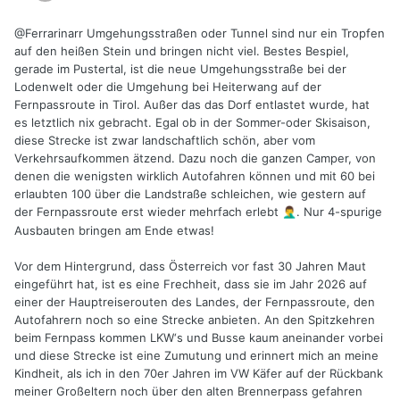
@Ferrarinarr
Umgehungsstraßen oder Tunnel sind nur ein Tropfen
auf den heißen Stein und bringen nicht viel. Bestes Bespiel,
gerade im Pustertal, ist die neue Umgehungsstraße bei der
Lodenwelt oder die Umgehung bei Heiterwang auf der
Fernpassroute in Tirol. Außer das das Dorf entlastet wurde, hat
es letztlich nix gebracht. Egal ob in der Sommer-oder Skisaison,
diese Strecke ist zwar landschaftlich schön, aber vom
Verkehrsaufkommen ätzend. Dazu noch die ganzen Camper, von
denen die wenigsten wirklich Autofahren können und mit 60 bei
erlaubten 100 über die Landstraße schleichen, wie gestern auf
der Fernpassroute erst wieder mehrfach erlebt
. Nur 4-spurige
🤦‍♂️
Ausbauten bringen am Ende etwas!
Vor dem Hintergrund, dass Österreich vor fast 30 Jahren Maut
eingeführt hat, ist es eine Frechheit, dass sie im Jahr 2026 auf
einer der Hauptreiserouten des Landes, der Fernpassroute, den
Autofahrern noch so eine Strecke anbieten. An den Spitzkehren
beim Fernpass kommen LKW‘s und Busse kaum aneinander vorbei
und diese Strecke ist eine Zumutung und erinnert mich an meine
Kindheit, als ich in den 70er Jahren im VW Käfer auf der Rückbank
meiner Großeltern noch über den alten Brennerpass gefahren