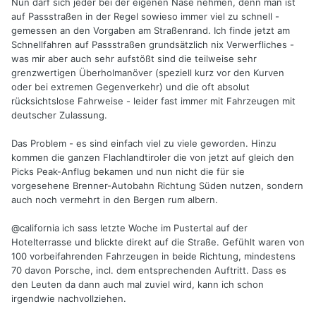
Nun darf sich jeder bei der eigenen Nase nehmen, denn man ist
auf Passstraßen in der Regel sowieso immer viel zu schnell -
gemessen an den Vorgaben am Straßenrand. Ich finde jetzt am
Schnellfahren auf Passstraßen grundsätzlich nix Verwerfliches -
was mir aber auch sehr aufstößt sind die teilweise sehr
grenzwertigen Überholmanöver (speziell kurz vor den Kurven
oder bei extremen Gegenverkehr) und die oft absolut
rücksichtslose Fahrweise - leider fast immer mit Fahrzeugen mit
deutscher Zulassung.
Das Problem - es sind einfach viel zu viele geworden. Hinzu
kommen die ganzen Flachlandtiroler die von jetzt auf gleich den
Picks Peak-Anflug bekamen und nun nicht die für sie
vorgesehene Brenner-Autobahn Richtung Süden nutzen, sondern
auch noch vermehrt in den Bergen rum albern.
@california
ich sass letzte Woche im Pustertal auf der
Hotelterrasse und blickte direkt auf die Straße. Gefühlt waren von
100 vorbeifahrenden Fahrzeugen in beide Richtung, mindestens
70 davon Porsche, incl. dem entsprechenden Auftritt. Dass es
den Leuten da dann auch mal zuviel wird, kann ich schon
irgendwie nachvollziehen.