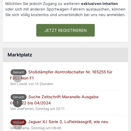
Möchten Sie jedoch Zugang zu weiteren
exklusiven Inhalten
oder sich mit anderen Sportwagen-Fahrern austauschen, können
Sie sich völlig kostenlos und unverbindlich bei uns neu anmelden.
JETZT REGISTRIEREN
Marktplatz
Stoßdämpfer-Kontrollschalter Nr. 165255 für
Gesuch
0
F355 Non F1
Von Lowdi,
vor 15 Stunden
Suche Zeitschrift Maranello Ausgabe
Gesuch
1
04/2022 bis 04/2024
Von JoeFerrari,
Sonntag um 20:11
Jaguar XJ Serie 3, Lufteinlassgrill, wie neu
Verkauf
0
Von Jarama,
Sonntag um 08:46