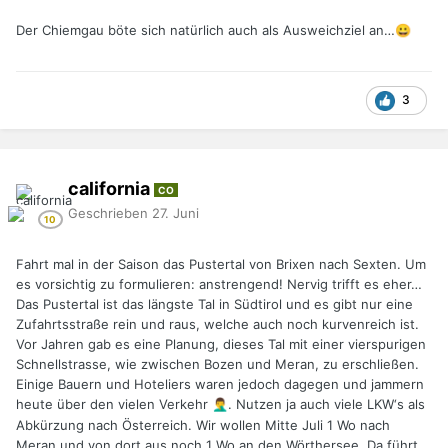
Der Chiemgau böte sich natürlich auch als Ausweichziel an…
😀
3
california
CO
Geschrieben
27. Juni
Fahrt mal in der Saison das Pustertal von Brixen nach Sexten. Um
es vorsichtig zu formulieren: anstrengend! Nervig trifft es eher…
Das Pustertal ist das längste Tal in Südtirol und es gibt nur eine
Zufahrtsstraße rein und raus, welche auch noch kurvenreich ist.
Vor Jahren gab es eine Planung, dieses Tal mit einer vierspurigen
Schnellstrasse, wie zwischen Bozen und Meran, zu erschließen.
Einige Bauern und Hoteliers waren jedoch dagegen und jammern
heute über den vielen Verkehr
. Nutzen ja auch viele LKW‘s als
🤦‍♂️
Abkürzung nach Österreich. Wir wollen Mitte Juli 1 Wo nach
Meran und von dort aus noch 1 Wo an den Wörthersee. Da führt