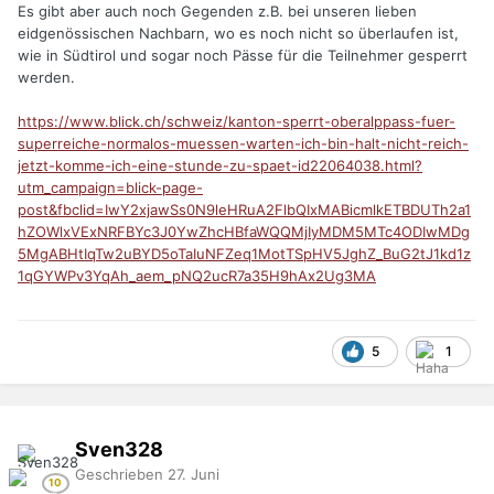
Es gibt aber auch noch Gegenden z.B. bei unseren lieben
eidgenössischen Nachbarn, wo es noch nicht so überlaufen ist,
wie in Südtirol und sogar noch Pässe für die Teilnehmer gesperrt
werden.
https://www.blick.ch/schweiz/kanton-sperrt-oberalppass-fuer-
superreiche-normalos-muessen-warten-ich-bin-halt-nicht-reich-
jetzt-komme-ich-eine-stunde-zu-spaet-id22064038.html?
utm_campaign=blick-page-
post&fbclid=IwY2xjawSs0N9leHRuA2FlbQIxMABicmlkETBDUTh2a1
hZOWlxVExNRFBYc3J0YwZhcHBfaWQQMjIyMDM5MTc4ODIwMDg
5MgABHtIqTw2uBYD5oTaIuNFZeq1MotTSpHV5JghZ_BuG2tJ1kd1z
1qGYWPv3YqAh_aem_pNQ2ucR7a35H9hAx2Ug3MA
5
1
Sven328
Geschrieben
27. Juni