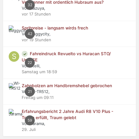
Verbrenner mit ordentlich Hubraum aus?
32
Von Kazuya,
vor 17 Stunden
Spritpreise - langsam wirds frech
Von buggycity,
42
vor 19 Stunden
Fahreindruck Revuelto vs Huracan STO/
Urus SE
22
Von stelli,
Samstag um 18:59
Zahnbolzen am Handbremshebel gebrochen
Von WI-TR512,
21
Freitag um 09:11
Erfahrungsbericht 2 Jahre Audi R8 V10 Plus -
Traum erfüllt, Traum gelebt
59
Von Jarama,
29. Juli