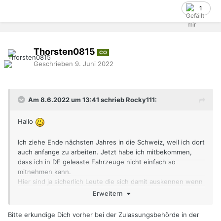
1
Thorsten0815
CO
Geschrieben
9. Juni 2022
Am 8.6.2022 um 13:41 schrieb Rocky111:
Hallo
Ich ziehe Ende nächsten Jahres in die Schweiz, weil ich dort
auch anfange zu arbeiten. Jetzt habe ich mitbekommen,
dass ich in DE geleaste Fahrzeuge nicht einfach so
mitnehmen kann.
Hier sind ja sicherlich Leute die sich damit auskennen wenn
man von DE in die Schweiz zieht.
Erweitern
Wie habt ihr das mit euren Fahrzeugen gehandhabt,
insofern sie nicht gekauft waren? Weil ich spiele mit dem
Bitte erkundige Dich vorher bei der Zulassungsbehörde in der
Gedanken mir einen Cayman GT 4 zu leasen sobald ich