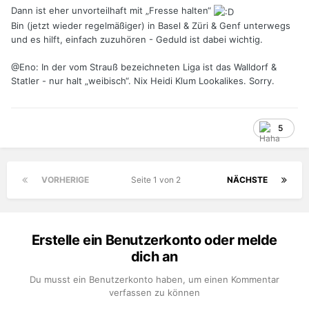
Dann ist eher unvorteilhaft mit „Fresse halten“
- prozentual wenig Steuern
Bin (jetzt wieder regelmäßiger) in Basel & Züri & Genf unterwegs
- Versicherungsschutz hoch
und es hilft, einfach zuzuhören - Geduld ist dabei wichtig.
- (BVG) Alterskapital CHF 390.000
- Krankenkasse pro Person
@Eno: In der vom Strauß bezeichneten Liga ist das Walldorf &
- hohe Sicherheit / Lebensqualität
Statler - nur halt „weibisch“. Nix Heidi Klum Lookalikes. Sorry.
Auf der eben gefundenen Website (link oben) wird auch ein
wenig auf kulturelle Unterschiede eingegangen.
5
Ich persönlich habe z.B. früh gemerkt, dass Du Dich jn der
Schweiz nicht benehmen solltest wie ein Deutscher, also
z.B. schon im Ausdruck.
VORHERIGE
Seite 1 von 2
NÄCHSTE
Klare und zielgerichtete, direkte Kommunikation ist hier oft
nicht gewünscht, mehr drum rum reden, nett und höflich,
niemals einen Gesichtsverlust riskieren, wenn Fehler
gemacht wurde, leben und leben lassen.
Erstelle ein Benutzerkonto oder melde
dich an
Das Thema "Geschwindigkeit" ist auch so ein Ding. In Bern,
in einer Passage, oder den Lauben, da erntest Du böse
Du musst ein Benutzerkonto haben, um einen Kommentar
Blicke und Nachrufe wenn Du dich zu schnell bewegst, gar
verfassen zu können
rennst. Vom Autofahren ganz zu schweigen.