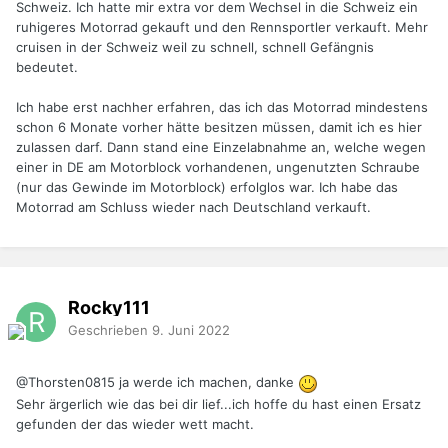
Schweiz. Ich hatte mir extra vor dem Wechsel in die Schweiz ein
drüben bin. In CH ist das natürlich alles etwas teurer als bei
ruhigeres Motorrad gekauft und den Rennsportler verkauft. Mehr
uns.
cruisen in der Schweiz weil zu schnell, schnell Gefängnis
Hat evtl jemand eine Übersicht wie viel man im Schnitt für
bedeutet.
einen Camynan GT 4 in CH pro Jahr zahlt, wenn man das
Leasing z.b auf 48 monate und 20k km im Jahr legt? Was
Ich habe erst nachher erfahren, das ich das Motorrad mindestens
erwartet mich denn ca an Versicherung und anderen Kosten
schon 6 Monate vorher hätte besitzen müssen, damit ich es hier
noch?
zulassen darf. Dann stand eine Einzelabnahme an, welche wegen
einer in DE am Motorblock vorhandenen, ungenutzten Schraube
Ich hoffe der Beitrag ist nicht zu unübersichtlich
(nur das Gewinde im Motorblock) erfolglos war. Ich habe das
geschrieben und die Frage ist erkennbar. Ich würde mich
Motorrad am Schluss wieder nach Deutschland verkauft.
über ernstgemeinte Antworten freuen.
LG
:)
Rocky111
Geschrieben
9. Juni 2022
@Thorsten0815
ja werde ich machen, danke
Sehr ärgerlich wie das bei dir lief...ich hoffe du hast einen Ersatz
gefunden der das wieder wett macht.