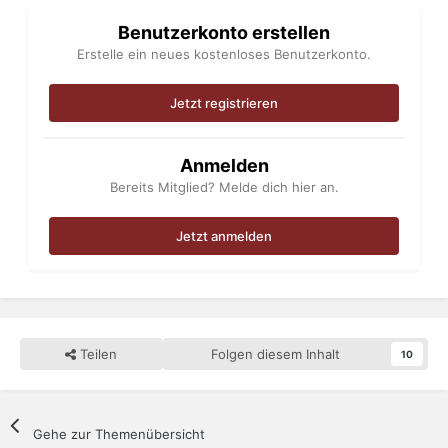
Benutzerkonto erstellen
Neue Freunde finden klappt in Zürich vermutlich
Erstelle ein neues kostenloses Benutzerkonto.
besser/einfacher/schneller als in Bern. Genf funktioniert
noch mal anders.
Nicht nur die Sprache, der Dialekt (Deine neuen Freunde
Jetzt registrieren
schreiben Dir dann Kurznachrichten in ihrem Dialekt) ist
auch in der Werbung. Du bist auch immer Ausländer hier.
Deutsche teilen sich hier nicht nur die Ärztestellen mit
Anmelden
anderen Ausländer, meist sind sie in der Gastronomie, oder
Bereits Mitglied? Melde dich hier an.
anderen dienstleistungsorientierten Berufen anzutreffen.
Das ist nur ein kleiner Ausflug ins Thema.
Jetzt anmelden
Teilen
Folgen diesem Inhalt
10
Gehe zur Themenübersicht