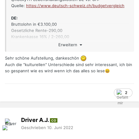
Quelle:
https://www.deutsch-schweiz.ch/budgetvergleich
DE:
Bruttolohn in €3.100,00
Gesetzliche Rente-290,00
Krankenkasse 16% / 2-260,00
Arbeitslosenversicherung-45,00
Erweitern
Solidaritätsabgabe-25,00
Pflegeversicherung-35,00
Sehr schöne Aufstellung, dankeschön
Lohnsteuer Klasse I-470,00
Auch die "kulturellen" Unterschiede sind sehr interessant, ich bin
Nettoauszahlung1.975,00
so gespannt wie es wird wenn ich das alles so lese
😄
Miete 2.5 Zi. Wohnung-800,00
Krankenversicherung, Zusatz-50,00
Fahrzeugkosten
-300,00
2
private Versicherungen-150,00
Telefon, Internet, Handy-100,00
Verpflegung + Kleider-400,00
Driver A.J.
CO
zur freien Verfügung
Geschrieben
10. Juni 2022
175,00