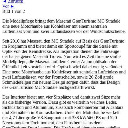
◄ Zurueck
Vor ►
Bild 1 von 2
Die Modellpflege bringt dem Maserati GranTurismo MC Stradale
eine neue Motorhaube aus Kohlefaser mit einem zentralen
Lufteinlass vorn und zwei Luftauslässen vor der Windschutzscheibe.
Seit 2010 hat Maserati den MC Stradale auf Basis des GranTurismo
im Programm und bietet damit ein Sportcoupé für die Straße mit
Optik von der Rennstrecke. Als Inspiration dienen die Fahrzeuge
der hauseigenen Maserati Trofeo. Nun wird es Zeit für eine sanfte
Modellpflege, die Maserati auf dem Genfer Automobilsalon der
Öffentlichkeit vorstellen wird. Optisch wird dabei wenig verändert.
Eine neue Motorhaube aus Kohlefaser mit zentralem Lufteinlass und
zwei Luftauslässen vor der Frontscheibe, sowie 20 Zoll große
Schmiedefelgen mit neuem Design sorgen dafür, dass das Design
des GranTurismo MC Stradale nachgeschärft wirkt.
Das Interieur bietet nun vier Sitzplätze und damit zwei Sitze mehr
als die bisherige Version. Dazu gibt es weiterhin weiches Leder,
Sichtcarbon und Aluminium, zusätzlich kombinierbar mit Alcantara
und Ziernähten in Kontrastfarben. Unter der Motorhaube werkelt
der 4,7 Liter große V8-Saugmotor mit 338 kW/460 PS und 520
Newtonmetern Drehmoment, den Fans bereits aus dem
GranTurismo Sport kennen. Die Kraft wird über ein sequentielles