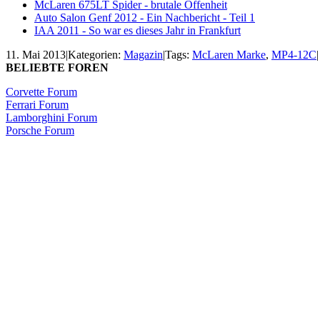
McLaren 675LT Spider - brutale Offenheit
Auto Salon Genf 2012 - Ein Nachbericht - Teil 1
IAA 2011 - So war es dieses Jahr in Frankfurt
11. Mai 2013
|
Kategorien:
Magazin
|
Tags:
McLaren Marke
,
MP4-12C
|
BELIEBTE FOREN
Corvette Forum
Ferrari Forum
Lamborghini Forum
Porsche Forum