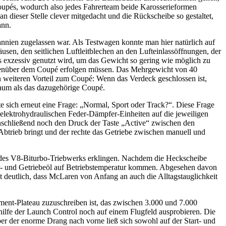
Coupés, wodurch also jedes Fahrerteam beide Karosserieformen
 dieser Stelle clever mitgedacht und die Rückscheibe so gestaltet,
ann.
annien zugelassen war. Als Testwagen konnte man hier natürlich auf
usen, den seitlichen Luftleitblechen an den Lufteinlassöffnungen, der
s exzessiv genutzt wird, um das Gewicht so gering wie möglich zu
 gegenüber dem Coupé erfolgen müssen. Das Mehrgewicht von 40
 weiteren Vorteil zum Coupé: Wenn das Verdeck geschlossen ist,
raum als das dazugehörige Coupé.
te sich erneut eine Frage: „Normal, Sport oder Track?“. Diese Frage
elektrohydraulischen Feder-Dämpfer-Einheiten auf die jeweiligen
 anschließend noch den Druck der Taste „Active“ zwischen den
 Abtrieb bringt und der rechte das Getriebe zwischen manuell und
n des V8-Biturbo-Triebwerks erklingen. Nachdem die Heckscheibe
r- und Getriebeöl auf Betriebstemperatur kommen. Abgesehen davon
t deutlich, dass McLaren von Anfang an auch die Alltagstauglichkeit
ment-Plateau zuzuschreiben ist, das zwischen 3.000 und 7.000
ilfe der Launch Control noch auf einem Flugfeld ausprobieren. Die
r der enorme Drang nach vorne ließ sich sowohl auf der Start- und