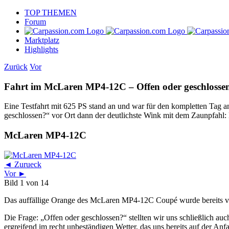
Skip
TOP THEMEN
to
Forum
content
Marktplatz
Highlights
Zurück
Vor
Fahrt im McLaren MP4-12C – Offen oder geschlosse
Eine Testfahrt mit 625 PS stand an und war für den kompletten Tag 
geschlossen?“ vor Ort dann der deutlichste Wink mit dem Zaunpfahl: 
McLaren MP4-12C
◄ Zurueck
Vor ►
Bild 1 von 14
Das auffällige Orange des McLaren MP4-12C Coupé wurde bereits vor
Die Frage: „Offen oder geschlossen?“ stellten wir uns schließlich a
ergreifend im recht unbeständigen Wetter, das uns bereits auf der A