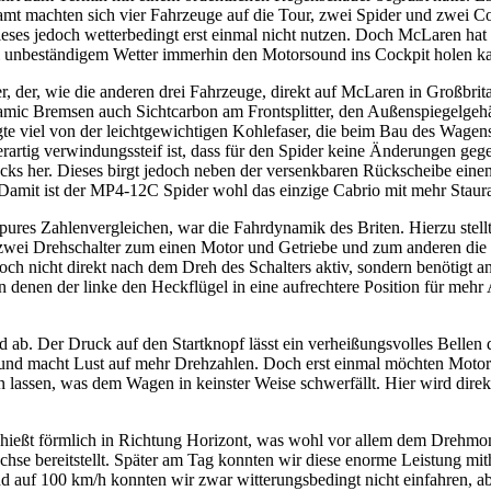
samt machten sich vier Fahrzeuge auf die Tour, zwei Spider und zwei 
ses jedoch wetterbedingt erst einmal nicht nutzen. Doch McLaren hat an
ei unbeständigem Wetter immerhin den Motorsound ins Cockpit holen k
r, der, wie die anderen drei Fahrzeuge, direkt auf McLaren in Großbrit
ramic Bremsen auch Sichtcarbon am Frontsplitter, den Außenspiegelgehä
te viel von der leichtgewichtigen Kohlefaser, die beim Bau des Wagen
 derartig verwindungssteif ist, dass für den Spider keine Änderungen
s her. Dieses birgt jedoch neben der versenkbaren Rückscheibe einen
 Damit ist der MP4-12C Spider wohl das einzige Cabrio mit mehr Stau
pures Zahlenvergleichen, war die Fahrdynamik des Briten. Hierzu stell
zwei Drehschalter zum einen Motor und Getriebe und zum anderen die 
och nicht direkt nach dem Dreh des Schalters aktiv, sondern benötigt
 denen der linke den Heckflügel in eine aufrechtere Position für mehr
 ab. Der Druck auf den Startknopf lässt ein verheißungsvolles Belle
t und macht Lust auf mehr Drehzahlen. Doch erst einmal möchten Moto
 lassen, was dem Wagen in keinster Weise schwerfällt. Hier wird direk
chießt förmlich in Richtung Horizont, was wohl vor allem dem Drehmo
e bereitstellt. Später am Tag konnten wir diese enorme Leistung mith
auf 100 km/h konnten wir zwar witterungsbedingt nicht einfahren, abe