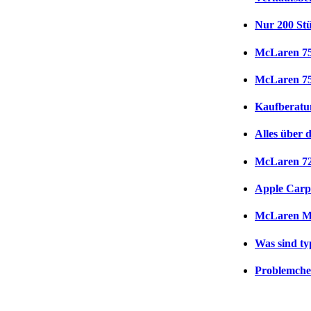
Nur 200 St
McLaren 75
McLaren 75
Kaufberatu
Alles über
McLaren 72
Apple Carp
McLaren MP4
Was sind t
Problemche