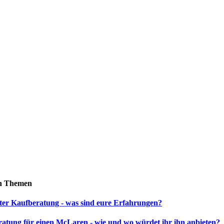
n Themen
er Kaufberatung - was sind eure Erfahrungen?
atung für einen McLaren - wie und wo würdet ihr ihn anbieten?