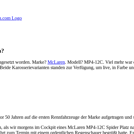
n?
angesetzt worden. Marke?
McLaren
. Modell? MP4-12C. Viel mehr war d
Beide Karosserievarianten standen zur Verfügung, um live, in Farbe u
 50 Jahren auf die ersten Rennfahrzeuge der Marke aufgetragen und 
uch, als wir morgens im Cockpit eines McLaren MP4-12C Spider Platz n
nfahrt zum Termin mit einem ordentlichen Regenschauer begrüßt hatte. 