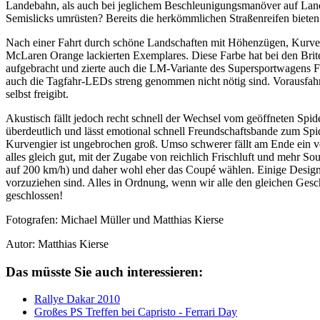
Landebahn, als auch bei jeglichem Beschleunigungsmanöver auf Lands
Semislicks umrüsten? Bereits die herkömmlichen Straßenreifen bieten
Nach einer Fahrt durch schöne Landschaften mit Höhenzügen, Kurven 
McLaren Orange lackierten Exemplares. Diese Farbe hat bei den Brit
aufgebracht und zierte auch die LM-Variante des Supersportwagens F
auch die Tagfahr-LEDs streng genommen nicht nötig sind. Vorausfahr
selbst freigibt.
Akustisch fällt jedoch recht schnell der Wechsel vom geöffneten Sp
überdeutlich und lässt emotional schnell Freundschaftsbande zum Sp
Kurvengier ist ungebrochen groß. Umso schwerer fällt am Ende ein v
alles gleich gut, mit der Zugabe von reichlich Frischluft und mehr S
auf 200 km/h) und daher wohl eher das Coupé wählen. Einige Designf
vorzuziehen sind. Alles in Ordnung, wenn wir alle den gleichen Gesc
geschlossen!
Fotografen: Michael Müller und Matthias Kierse
Autor: Matthias Kierse
Das müsste Sie auch interessieren:
Rallye Dakar 2010
Großes PS Treffen bei Capristo - Ferrari Day