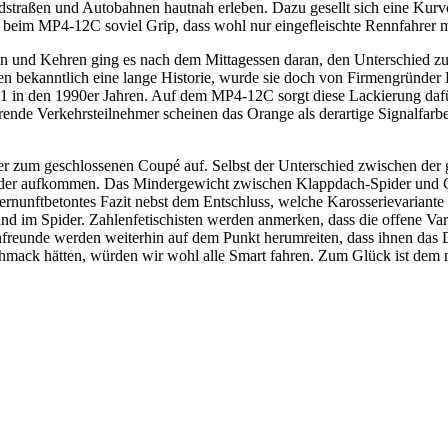
traßen und Autobahnen hautnah erleben. Dazu gesellt sich eine Kurven
 beim MP4-12C soviel Grip, dass wohl nur eingefleischte Rennfahrer m
und Kehren ging es nach dem Mittagessen daran, den Unterschied zum 
en bekanntlich eine lange Historie, wurde sie doch von Firmengründer
1 in den 1990er Jahren. Auf dem MP4-12C sorgt diese Lackierung dafür,
ende Verkehrsteilnehmer scheinen das Orange als derartige Signalfarb
ider zum geschlossenen Coupé auf. Selbst der Unterschied zwischen der
ider aufkommen. Das Mindergewicht zwischen Klappdach-Spider und Cou
ernunftbetontes Fazit nebst dem Entschluss, welche Karosserievariant
ound im Spider. Zahlenfetischisten werden anmerken, dass die offene Va
reunde werden weiterhin auf dem Punkt herumreiten, dass ihnen das De
hmack hätten, würden wir wohl alle Smart fahren. Zum Glück ist dem n