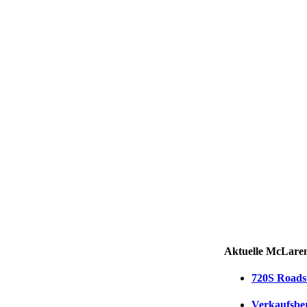
Aktuelle McLare
720S Roadst
Verkaufsber