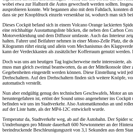
wobei etwa zur Halbzeit die Autos gewechselt werden sollten. Insge
ausprobieren konnte. Wir begannen also mit dem Faltdach, konnten die
dass sie per Knopfdruck einzeln versenkbar ist, wodurch man sich b
Dieses Cockpit befand sich in einem Volcano Orange lackierten Spide
eine reichhaltige Ausstattungsliste blicken, die neben den Carbon Ce
Motorverkleidung und dem Diffusor umfasste. Auch das Interieur zeig
halten. Fahrer und Beifahrer nehmen in einer Mono-Zelle Platz, die
Kilogramm rührt einzig und allein vom Mechanismus des Klappverdeck
kann der Verdeckkasten als zusätzlicher Kofferraum genutzt werden.
Doch was uns am heutigen Tag logischerweise mehr interessierte, als 
muss man gleich zweimal beantworten, da an der Mittelkonsole über 
Gegebenheiten eingestellt werden können. Diese Einstellung wird jed
Drehschaltern. Auf den Drehschaltern finden sich weitere Knöpfe, von
automatisch verstellt.
Nun aber endgültig genug des technischen Geschwafels, Motor an und
heruntergefahren ist, ertönt der Sound umso angenehmer ins Cockpi
befinden wir uns im Stadtverkehr. Also Automatikmodus an und rollen
auf der Liste hatte, als der MP4-12C entwickelt wurde.
Temperatur da, Stadtverkehr weg, ab auf die Autobahn. Der Spider s
Umdrehungen pro Minute dauerhaft 600 Newtonmeter an der Hinterachs
beeindruckende Beschleunigungszeit von 3,1 Sekunden aus dem Stand 