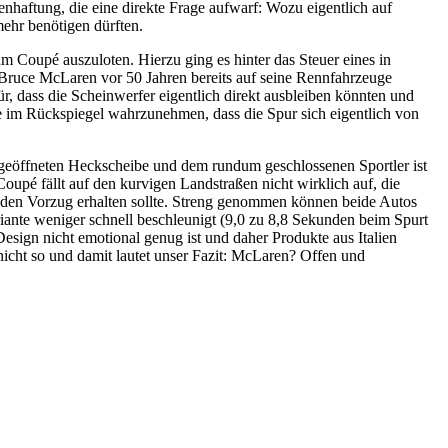
haftung, die eine direkte Frage aufwarf: Wozu eigentlich auf
ehr benötigen dürften.
Coupé auszuloten. Hierzu ging es hinter das Steuer eines in
 Bruce McLaren vor 50 Jahren bereits auf seine Rennfahrzeuge
 dass die Scheinwerfer eigentlich direkt ausbleiben könnten und
e im Rückspiegel wahrzunehmen, dass die Spur sich eigentlich von
 geöffneten Heckscheibe und dem rundum geschlossenen Sportler ist
pé fällt auf den kurvigen Landstraßen nicht wirklich auf, die
e den Vorzug erhalten sollte. Streng genommen können beide Autos
riante weniger schnell beschleunigt (9,0 zu 8,8 Sekunden beim Spurt
sign nicht emotional genug ist und daher Produkte aus Italien
icht so und damit lautet unser Fazit: McLaren? Offen und