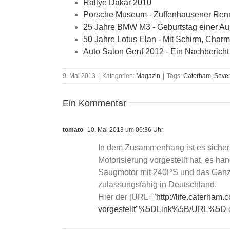
Rallye Dakar 2010
Porsche Museum - Zuffenhausener Re
25 Jahre BMW M3 - Geburtstag einer 
50 Jahre Lotus Elan - Mit Schirm, Char
Auto Salon Genf 2012 - Ein Nachbericht -
9. Mai 2013
|
Kategorien:
Magazin
|
Tags:
Caterham
,
Seve
Ein Kommentar
tomato
10. Mai 2013 um 06:36 Uhr
In dem Zusammenhang ist es sicher 
Motorisierung vorgestellt hat, es h
Saugmotor mit 240PS und das Ganze
zulassungsfähig in Deutschland.
Hier der [URL="
http://life.caterham.
vorgestellt"%5DLink%5B/URL%5D