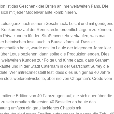
n ist das Geschenk der Briten an ihre weltweiten Fans. Die
sich mit jeder Modellvariante kombinieren.
 Lotus ganz nach seinem Geschmack: Leicht und mit genügend
e Konkurrenz auf der Rennstrecke ordentlich ärgern zu können.
n Privatkunden für den Straßenverkehr verkaufen, was man
der heimischen Insel auch in Bausatzform tat. Dass er
schaffen hatte, wurde erst im Laufe der folgenden Jahre klar.
 über Lotus beziehen, dann sollte die Produktion enden. Dies
en weltweiten Kunden zur Folge und führte dazu, dass Graham
fte und in der Stadt Caterham in der Grafschaft Surrey die
e. Wer mitrechnet stellt fest, dass dies nun genau 40 Jahre
en stets weiterentwickelte, aber nie von Chapman’s Credo vom
imitierte Edition von 40 Fahrzeugen auf, die sich quer über die
u sein erhalten die ersten 40 Besteller ab heute das
ttung umfasst ein grau lackiertes Chassis mit