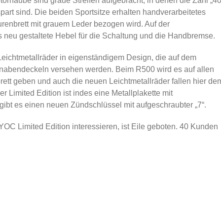
orhaube sind graue Streifen aufgebracht, in denen die Zahl „40
rt sind. Die beiden Sportsitze erhalten handverarbeitetes
renbrett mit grauem Leder bezogen wird. Auf der
es neu gestaltete Hebel für die Schaltung und die Handbremse.
Leichtmetallräder in eigenständigem Design, die auf dem
adnabendeckeln versehen werden. Beim R500 wird es auf allen
rett geben und auch die neuen Leichtmetallräder fallen hier de
r Limited Edition ist indes eine Metallplakette mit
ibt es einen neuen Zündschlüssel mit aufgeschraubter „7“.
YOC Limited Edition interessieren, ist Eile geboten. 40 Kunden