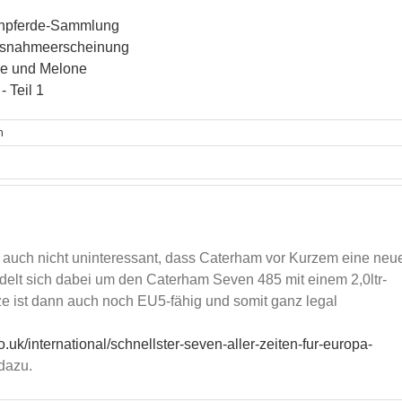
nnpferde-Sammlung
Ausnahmeerscheinung
me und Melone
 Teil 1
n
auch nicht uninteressant, dass Caterham vor Kurzem eine neu
andelt sich dabei um den Caterham Seven 485 mit einem 2,0ltr-
 ist dann auch noch EU5-fähig und somit ganz legal
co.uk/international/schnellster-seven-aller-zeiten-fur-europa-
dazu.