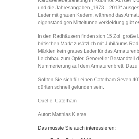
Karosseriebeplankung in Rubinrot. Auf der Mot
und die Jahresangaben „1973 – 2013“ ausgespa
Leder mit grauen Kedern, während das Armatu
eigenständigen Mitteltunnelverkleidung gibt 
In den Radhäusern finden sich 15 Zoll große 
britischen Markt zusätzlich mit Jubiläums-R
Märkten kein graues Leder für das Armaturenb
Leichtbau zum Opfer. Genereller Bestandteil de
Nummerierung auf dem Armaturenbrett. Dazu g
Sollten Sie sich für einen Caterham Seven 40
dürften schnell gefunden sein.
Quelle: Caterham
Autor: Matthias Kierse
Das müsste Sie auch interessieren: