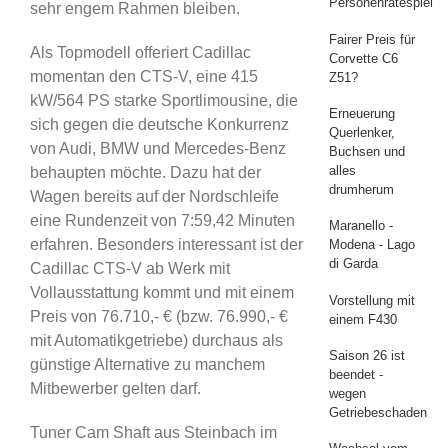
Personenratespiel
sehr engem Rahmen bleiben.
Fairer Preis für
Als Topmodell offeriert Cadillac
Corvette C6
momentan den CTS-V, eine 415
Z51?
kW/564 PS starke Sportlimousine, die
Erneuerung
sich gegen die deutsche Konkurrenz
Querlenker,
von Audi, BMW und Mercedes-Benz
Buchsen und
alles
behaupten möchte. Dazu hat der
drumherum
Wagen bereits auf der Nordschleife
eine Rundenzeit von 7:59,42 Minuten
Maranello -
erfahren. Besonders interessant ist der
Modena - Lago
di Garda
Cadillac CTS-V ab Werk mit
Vollausstattung kommt und mit einem
Vorstellung mit
Preis von 76.710,- € (bzw. 76.990,- €
einem F430
mit Automatikgetriebe) durchaus als
Saison 26 ist
günstige Alternative zu manchem
beendet -
Mitbewerber gelten darf.
wegen
Getriebeschaden
Tuner Cam Shaft aus Steinbach im