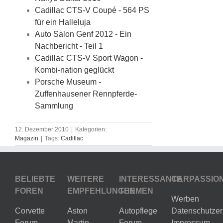
Cadillac CTS-V Coupé - 564 PS
für ein Halleluja
Auto Salon Genf 2012 - Ein
Nachbericht - Teil 1
Cadillac CTS-V Sport Wagon -
Kombi-nation geglückt
Porsche Museum -
Zuffenhausener Rennpferde-
Sammlung
12. Dezember 2010
|
Kategorien:
Magazin
|
Tags:
Cadillac
BELIEBTE
WEITERE
INTERESSANTE
CARPASSIO
FOREN
EMPFEHLUNGEN
THEMEN
Werben
Corvette
Aston
Autopflege
Datenschutzer
Forum
Martin
Forum
Impressum