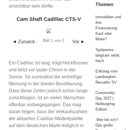
Themen
unsichtbar sein dürfte.
Immobilien und
Cam Shaft Cadillac CTS-V
ihre
Finanzierung:
Kauf oder
Miete?
Bild 1 von 2
◄ Zurueck
Vor ►
Spritpreise -
langsam wirds
frech
Ein Cadillac ist lang, trägt Heckflossen
und blitzt vor lauter Chrom in der
Erlkönig vom
Sonne. So zumindest die einhellige
Lamborghini
Revuelto SV
Meinung in der breiten Bevölkerung.
Dass diese Zeiten jedoch schon lange
Community-
zurückliegen, ist an vielen Menschen
Day 2027 |
Nürburgring
offenbar vorbeigegangen. Das mag
Edition
daran liegen, dass die Verkaufszahlen
der aktuellen Cadillac-Modellpalette
-Wer bin ich?-
auf dem deutschen Markt lediglich in
Das große