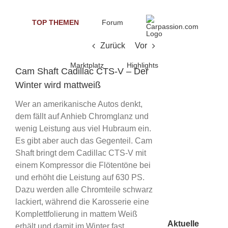
Skip
to
TOP THEMEN
Forum
content
Zurück
Vor
Marktplatz
Highlights
Cam Shaft Cadillac CTS-V – Der
Winter wird mattweiß
Wer an amerikanische Autos denkt,
dem fällt auf Anhieb Chromglanz und
wenig Leistung aus viel Hubraum ein.
Es gibt aber auch das Gegenteil. Cam
Shaft bringt dem Cadillac CTS-V mit
einem Kompressor die Flötentöne bei
und erhöht die Leistung auf 630 PS.
Dazu werden alle Chromteile schwarz
lackiert, während die Karosserie eine
Komplettfolierung in mattem Weiß
Aktuelle
erhält und damit im Winter fast