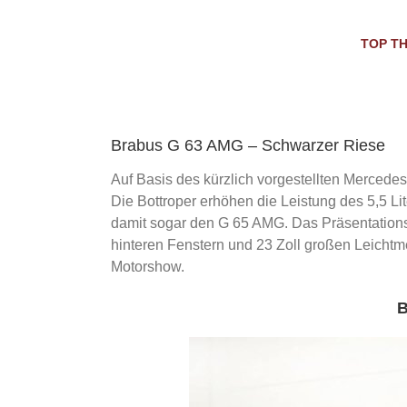
Skip
to
TOP T
content
Brabus G 63 AMG – Schwarzer Riese
Auf Basis des kürzlich vorgestellten Merced
Die Bottroper erhöhen die Leistung des 5,5 L
damit sogar den G 65 AMG. Das Präsentations
hinteren Fenstern und 23 Zoll großen Leichtme
Motorshow.
B