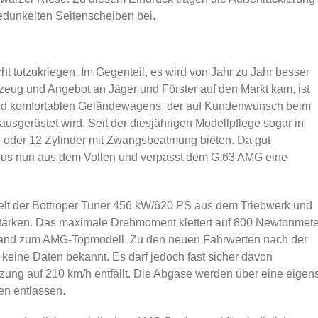
edunkelten Seitenscheiben bei.
t totzukriegen. Im Gegenteil, es wird von Jahr zu Jahr besser
hrzeug und Angebot an Jäger und Förster auf den Markt kam, ist
n und komfortablen Geländewagens, der auf Kundenwunsch beim
usgerüstet wird. Seit der diesjährigen Modellpflege sogar in
8 oder 12 Zylinder mit Zwangsbeatmung bieten. Da gut
abus nun aus dem Vollen und verpasst dem G 63 AMG eine
zelt der Bottroper Tuner 456 kW/620 PS aus dem Triebwerk und
stärken. Das maximale Drehmoment klettert auf 800 Newtonmete
tand zum AMG-Topmodell. Zu den neuen Fahrwerten nach der
keine Daten bekannt. Es darf jedoch fast sicher davon
ng auf 210 km/h entfällt. Die Abgase werden über eine eigen
en entlassen.