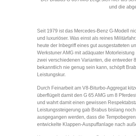
und die abg
Seit 1979 ist das Mercedes-Benz G-Modell nich
und luxuriöser. Was einst als reines Militärfa
heute der Inbegriff eines gut ausgestattete
Werkstuner AMG mit adäquater Motorleistung a
zwei verschiedenen Varianten, die entweder 
bekanntlich nie genug sein kann, schöpft Br
Leistungskur.
Durch Feinarbeit am V8-Biturbo-Aggregat kit
überflügelt damit den G 65 AMG um 8 Pferde
und wahrt damit einen gewissen Respektabs
Leistungssteigerung gab Brabus bislang noch 
ausgegangen werden, dass die Tempobegrenzu
entwickelte Klappen-Auspuffanlage nach auß