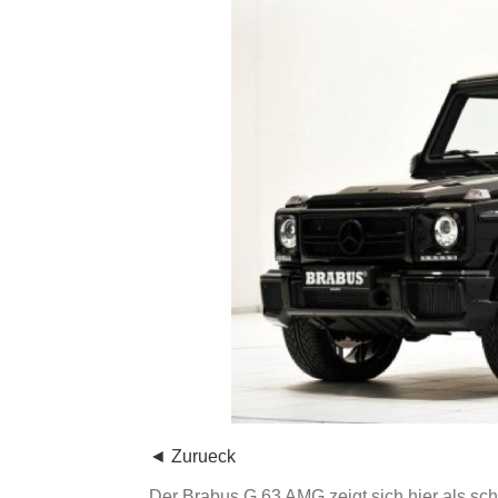
◄ Zurueck
Der Brabus G 63 AMG zeigt sich hier als sc