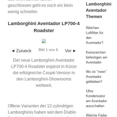
Lamborghini
geschlossen geht es noch ein klein
Aventador
wenig schneller.
Themen
Lamborghini Aventador LP700-4
Welchen
Roadster
Luftfilter für
den
Aventador?
Bild 1 von 6
◄ Zurueck
Vor ►
Kennzeichen
befestigen am
Der neue Lamborghini Aventador
Aventador
LP700-4 Roadster ergänzt in Kürze
Wo ist "mein"
die erfolgreiche Coupé-Version in
Aventador
den Lamborghini-Showrooms
geblieben?
weltweit.
Ultra
Kondensator
am Aventador
Offene Varianten der 12-zylindrigen
ausschalten
Lamborghinis haben seit dem Diablo
Welche Farbe