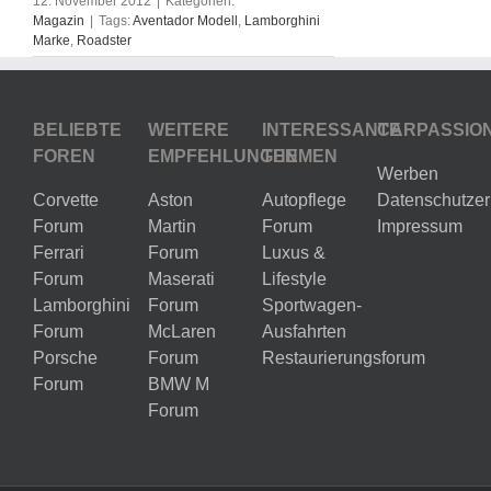
12. November 2012
|
Kategorien:
Magazin
|
Tags:
Aventador Modell
,
Lamborghini
Marke
,
Roadster
BELIEBTE
WEITERE
INTERESSANTE
CARPASSIO
FOREN
EMPFEHLUNGEN
THEMEN
Werben
Corvette
Aston
Autopflege
Datenschutzer
Forum
Martin
Forum
Impressum
Ferrari
Forum
Luxus &
Forum
Maserati
Lifestyle
Lamborghini
Forum
Sportwagen-
Forum
McLaren
Ausfahrten
Porsche
Forum
Restaurierungsforum
Forum
BMW M
Forum