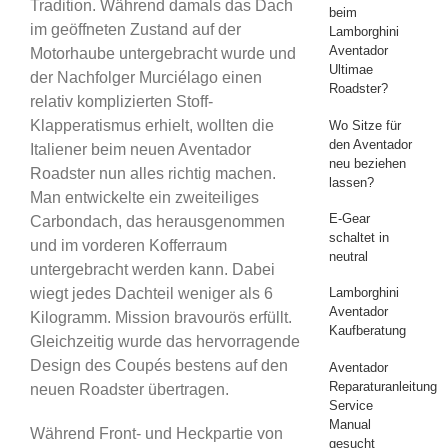
Tradition. Während damals das Dach
beim
im geöffneten Zustand auf der
Lamborghini
Aventador
Motorhaube untergebracht wurde und
Ultimae
der Nachfolger Murciélago einen
Roadster?
relativ komplizierten Stoff-
Klapperatismus erhielt, wollten die
Wo Sitze für
den Aventador
Italiener beim neuen Aventador
neu beziehen
Roadster nun alles richtig machen.
lassen?
Man entwickelte ein zweiteiliges
E-Gear
Carbondach, das herausgenommen
schaltet in
und im vorderen Kofferraum
neutral
untergebracht werden kann. Dabei
wiegt jedes Dachteil weniger als 6
Lamborghini
Aventador
Kilogramm. Mission bravourös erfüllt.
Kaufberatung
Gleichzeitig wurde das hervorragende
Design des Coupés bestens auf den
Aventador
Reparaturanleitung
neuen Roadster übertragen.
Service
Manual
Während Front- und Heckpartie von
gesucht