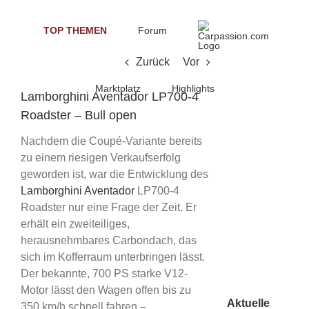
Skip
to
TOP THEMEN
Forum
content
Zurück
Vor
Marktplatz
Highlights
Lamborghini Aventador LP700-4
Roadster – Bull open
Nachdem die Coupé-Variante bereits
zu einem riesigen Verkaufserfolg
geworden ist, war die Entwicklung des
Lamborghini Aventador
LP700-4
Roadster nur eine Frage der Zeit. Er
erhält ein zweiteiliges,
herausnehmbares Carbondach, das
sich im Kofferraum unterbringen lässt.
Der bekannte, 700 PS starke V12-
Motor lässt den Wagen offen bis zu
Aktuelle
350 km/h schnell fahren –