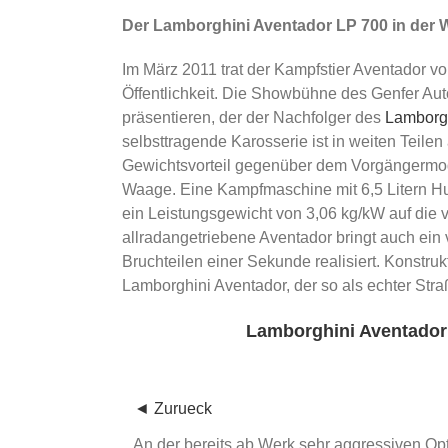
Der Lamborghini Aventador LP 700 in der 
Im März 2011 trat der Kampfstier Aventador v
Öffentlichkeit. Die Showbühne des Genfer Au
präsentieren, der der Nachfolger des
Lamborgh
selbsttragende Karosserie ist in weiten Teile
Gewichtsvorteil gegenüber dem Vorgängermode
Waage. Eine Kampfmaschine mit 6,5 Litern H
ein Leistungsgewicht von 3,06 kg/kW auf die v
allradangetriebene Aventador bringt auch ein 
Bruchteilen einer Sekunde realisiert. Konstru
Lamborghini Aventador, der so als echter Str
Lamborghini Aventador
◄ Zurueck
An der bereits ab Werk sehr aggressiven O