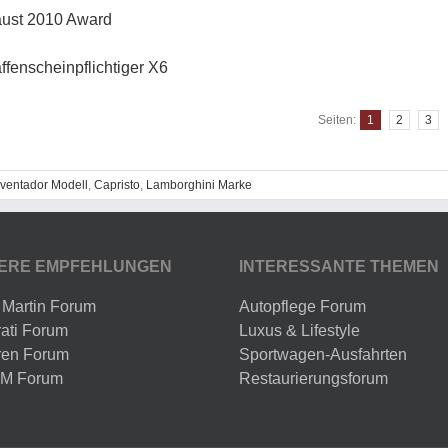
aust 2010 Award
fenscheinpflichtiger X6
Seiten:
1
2
3
ventador Modell
,
Capristo
,
Lamborghini Marke
ERE EMPFEHLUNGEN
INTERESSANTE THEMEN
 Martin Forum
Autopflege Forum
ati Forum
Luxus & Lifestyle
en Forum
Sportwagen-Ausfahrten
M Forum
Restaurierungsforum