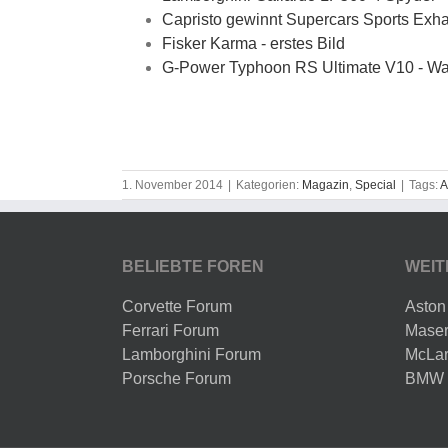
Capristo gewinnt Supercars Sports Exh
Fisker Karma - erstes Bild
G-Power Typhoon RS Ultimate V10 - Waf
1. November 2014
|
Kategorien:
Magazin
,
Special
|
Tags:
A
BELIEBTE FOREN
WEIT
Corvette Forum
Aston
Ferrari Forum
Maser
Lamborghini Forum
McLar
Porsche Forum
BMW 