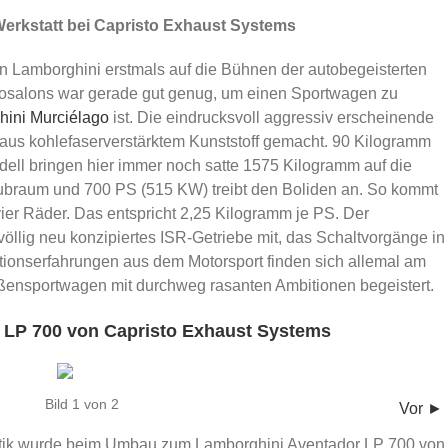
Werkstatt bei Capristo Exhaust Systems
on Lamborghini erstmals auf die Bühnen der autobegeisterten
tosalons war gerade gut genug, um einen Sportwagen zu
ini Murciélago
ist. Die eindrucksvoll aggressiv erscheinende
n aus kohlefaserverstärktem Kunststoff gemacht. 90 Kilogramm
ll bringen hier immer noch satte 1575 Kilogramm auf die
ubraum und 700 PS (515 KW) treibt den Boliden an. So kommt
ier Räder. Das entspricht 2,25 Kilogramm je PS. Der
völlig neu konzipiertes ISR-Getriebe mit, das Schaltvorgänge in
ktionserfahrungen aus dem Motorsport finden sich allemal am
aßensportwagen mit durchweg rasanten Ambitionen begeistert.
 LP 700 von Capristo Exhaust Systems
Bild 1 von 2
Vor ►
ptik wurde beim Umbau zum Lamborghini Aventador LP 700 von