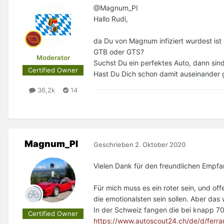
@Magnum_PI
Hallo Rudi,
da Du von Magnum infiziert wurdest ist
GTB oder GTS?
Moderator
Suchst Du ein perfektes Auto, dann sind
Certified Owner
Hast Du Dich schon damit auseinander 
36,2k
14
Magnum_PI
Geschrieben
2. Oktober 2020
Vielen D
ank für den freundlichen Empf
Für mich muss es ein roter sein, und offe
die emotionalsten sein sollen. Aber das
In der Schweiz fangen die bei knapp 70t
Certified Owner
https://www.autoscout24.ch/de/d/ferr