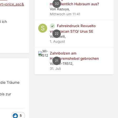
32
mit ordentlich Hubraum aus?
t=price_asc&
Von Kazuya,
Mittwoch um 11:41
 ich
Fahreindruck Revuelto
vs Huracan STO/ Urus SE
22
Von stelli,
1. August
Zahnbolzen am
Handbremshebel gebrochen
21
Von WI-TR512,
31. Juli
 die Träume
bis zur
5