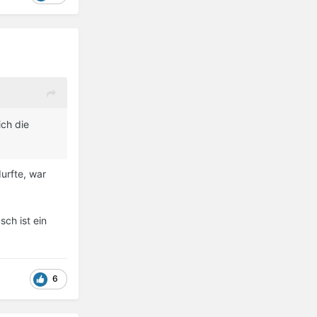
ich die
urfte, war
ch ist ein
6