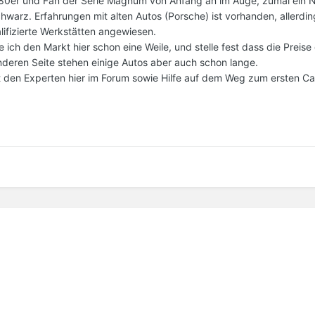
 80er und Fan der Serie Magnum von Anfang an im Auge, zumal ein 
chwarz. Erfahrungen mit alten Autos (Porsche) ist vorhanden, allerdin
lifizierte Werkstätten angewiesen.
ich den Markt hier schon eine Weile, und stelle fest dass die Preise
nderen Seite stehen einige Autos aber auch schon lange.
t den Experten hier im Forum sowie Hilfe auf dem Weg zum ersten Ca