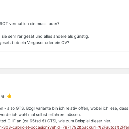
 ROT vermutlich ein muss, oder?
 sie sehr rar gesät und alles andere als günstig.
gesetzt ob ein Vergaser oder ein QV?
ang.
👍
n - also GTS. Bzgl Variante bin ich relativ offen, wobei ich lese, das
 werde ich wohl mal selbst erfahren müssen.
sd CHF an (ca 65tsd €) GTSi, wie zum Beispiel dieser hier.
ari-308-cabriolet-occasion?vehid=7871792&backurl=%2Fautos%2Fferr