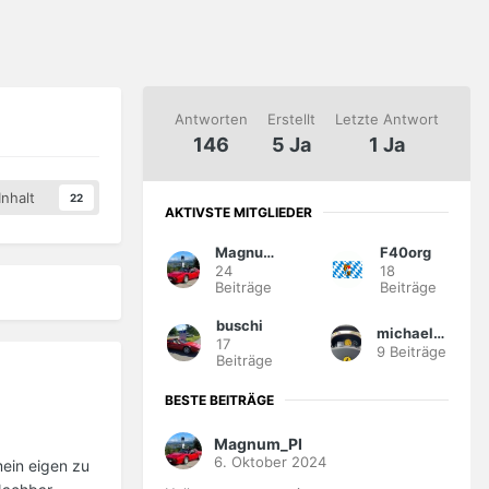
Antworten
Erstellt
Letzte Antwort
146
5 Ja
1 Ja
nhalt
22
AKTIVSTE MITGLIEDER
Magnum_PI
F40org
24
18
Beiträge
Beiträge
buschi
michael308
17
9 Beiträge
Beiträge
BESTE BEITRÄGE
Magnum_PI
6. Oktober 2024
mein eigen zu