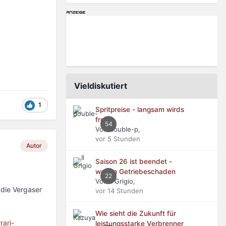
Vieldiskutiert
1
Spritpreise - langsam wirds
frech
54
Von double-p,
vor 5 Stunden
Autor
Saison 26 ist beendet -
wegen Getriebeschaden
22
Von Il Grigio,
s die Vergaser
vor 14 Stunden
Wie sieht die Zukunft für
ari-
leistungsstarke Verbrenner