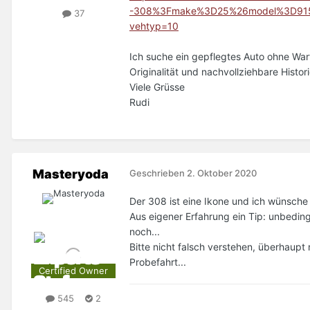
-308%3Fmake%3D25%26model%3D915%
37
vehtyp=10
Ich suche ein gepflegtes Auto ohne Wa
Originalität und nachvollziehbare Histo
Viele Grüsse
Rudi
Masteryoda
Geschrieben
2. Oktober 2020
Der 308 ist eine Ikone und ich wünsche v
Aus eigener Erfahrung ein Tip: unbedin
noch...
Bitte nicht falsch verstehen, überhaupt
Probefahrt...
Certified Owner
545
2