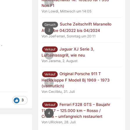
0
Non F1
Von Lowdi,
Mittwoch um 14:05
Suche Zeitschrift Maranello
Gesuch
2
Ausgabe 04/2022 bis 04/2024
Von JoeFerrari,
Sonntag um 20:11
 .
Jaguar XJ Serie 3,
Verkauf
0
Lufteinlassgrill, wie neu
Von Jarama,
2. August
Original Porsche 911 T
Verkauf
Heckklappe F Modell Bj 1969 - 1973
0
(vermutlich)
Von Cecilblu,
31. Juli
3
Ferrari F328 GTS – Baujahr
Verkauf
11/1987 – 125.000 km – Rosso /
4
Crema – umfangreich restauriert
Von URicken,
28. Juli