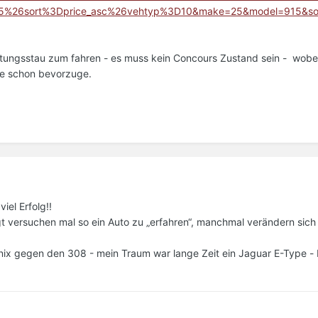
26sort%3Dprice_asc%26vehtyp%3D10&make=25&model=915&sor
rtungsstau zum fahren - es muss kein Concours Zustand sein - wobei
rie schon bevorzuge.
iel Erfolg!!
gt versuchen mal so ein Auto zu „erfahren“, manchmal verändern sich
 nix gegen den 308 - mein Traum war lange Zeit ein Jaguar E-Type - 