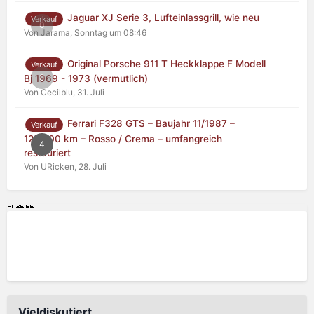
Jaguar XJ Serie 3, Lufteinlassgrill, wie neu
Verkauf
0
Von Jarama,
Sonntag um 08:46
Original Porsche 911 T Heckklappe F Modell
Verkauf
0
Bj 1969 - 1973 (vermutlich)
Von Cecilblu,
31. Juli
Ferrari F328 GTS – Baujahr 11/1987 –
Verkauf
125.000 km – Rosso / Crema – umfangreich
4
restauriert
Von URicken,
28. Juli
Vieldiskutiert