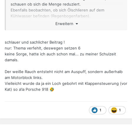
schauen ob sich die Menge reduziert.
Ebenfalls beobachten, ob sich Ölschlieren auf dem
Kühlwasser befinden (Regenbogenfarben).
Auch das Prüfen des Ausgleichsbehälters mit einem CO-
Erweitern
Tester gibt Auskunft über Verbindungen zum Ölkreislauf.
Ölzustand checken; Farbveränderung Richtung Milchkaffee
oder hellbraune pastöse Ablagerung sind ein sicheres
schlauer und sachlicher Beitrag !
Zeichen für Wasser im Öl.
nur: Thema verfehlt, deswegen setzen 6
Wenn der Motor nur Kurzstrecke läuft, dann hilft
keine Sorge, hatte ich auch schon mal... zu meiner Schulzeit
normalerweise auch eine lange Fahrt, um alles
damals.
Kondenswasser aus dem Block zu kochen.
Was auch zur Erkennung von Öl-Wasser-Verbindungen hilft:
Der weiße Rauch entsteht nicht am Auspuff, sondern außerhalb
Moderat unter Last fahren (so eine halbe Minute), und dann
am Motorblock links.
ohne Last (Fuss vom Gas) weiter rollen lassen, und dabei
Vielleicht wurde da ja ein Loch gebohrt mit Klappensteuerung (vor
den Rückspiegel im Auge behalten.
Kat) so a‘la Porsche 918
🤣
Sollte sich dann weissliche Auspuffgase zeigen, dann liegt
eine Verbindung W/Ö vor (Wasser im Öl).
Dieser Effekt müsste mit zunehmender Betriebsdauer des
1
1
Motors abnehmen, darum möglichst zügig nach Kaltstart
vornehmen.
@Andreas: So kurz und knackig kann ich nicht.