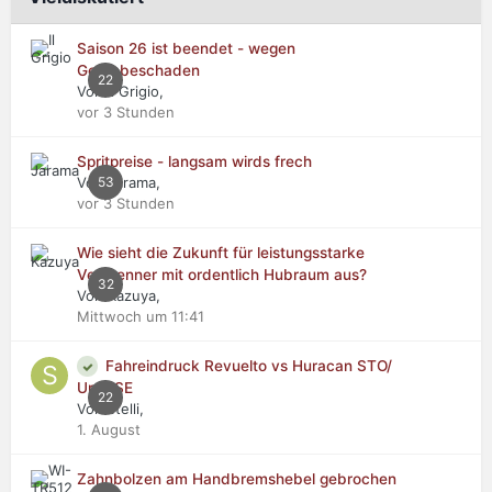
Saison 26 ist beendet - wegen
Getriebeschaden
22
Von Il Grigio,
vor 3 Stunden
Spritpreise - langsam wirds frech
Von Jarama,
53
vor 3 Stunden
Wie sieht die Zukunft für leistungsstarke
Verbrenner mit ordentlich Hubraum aus?
32
Von Kazuya,
Mittwoch um 11:41
Fahreindruck Revuelto vs Huracan STO/
Urus SE
22
Von stelli,
1. August
Zahnbolzen am Handbremshebel gebrochen