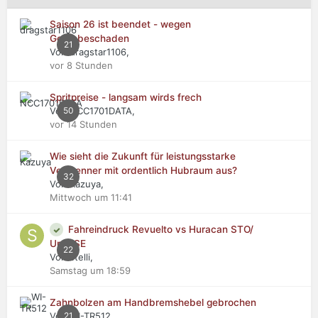
Saison 26 ist beendet - wegen
Getriebeschaden
21
Von dragstar1106,
vor 8 Stunden
Spritpreise - langsam wirds frech
Von NCC1701DATA,
50
vor 14 Stunden
Wie sieht die Zukunft für leistungsstarke
Verbrenner mit ordentlich Hubraum aus?
32
Von Kazuya,
Mittwoch um 11:41
Fahreindruck Revuelto vs Huracan STO/
Urus SE
22
Von stelli,
Samstag um 18:59
Zahnbolzen am Handbremshebel gebrochen
Von WI-TR512,
21