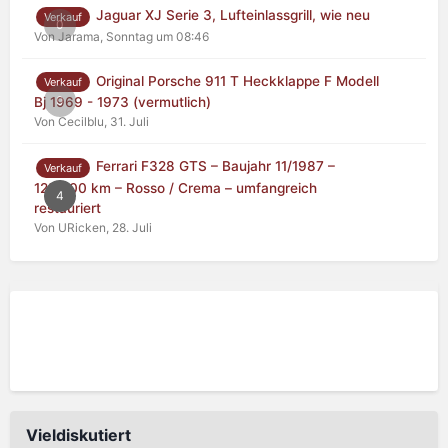
Jaguar XJ Serie 3, Lufteinlassgrill, wie neu
Verkauf
0
Von Jarama,
Sonntag um 08:46
Original Porsche 911 T Heckklappe F Modell
Verkauf
0
Bj 1969 - 1973 (vermutlich)
Von Cecilblu,
31. Juli
Ferrari F328 GTS – Baujahr 11/1987 –
Verkauf
125.000 km – Rosso / Crema – umfangreich
4
restauriert
Von URicken,
28. Juli
Vieldiskutiert