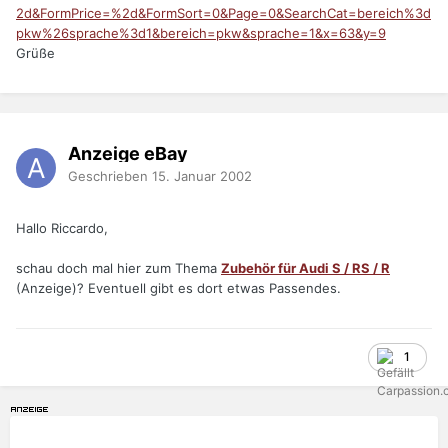
2d&FormPrice=%2d&FormSort=0&Page=0&SearchCat=bereich%3d
pkw%26sprache%3d1&bereich=pkw&sprache=1&x=63&y=9
Grüße
Anzeige eBay
Geschrieben
15. Januar 2002
Hallo Riccardo,
schau doch mal hier zum Thema
Zubehör für Audi S / RS / R
(Anzeige)? Eventuell gibt es dort etwas Passendes.
1