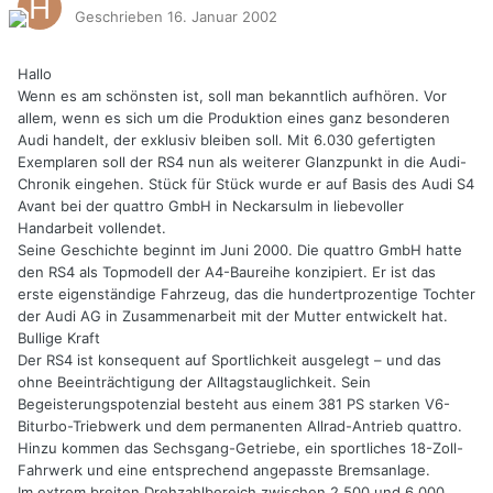
Geschrieben
16. Januar 2002
Hallo
Wenn es am schönsten ist, soll man bekanntlich aufhören. Vor
allem, wenn es sich um die Produktion eines ganz besonderen
Audi handelt, der exklusiv bleiben soll. Mit 6.030 gefertigten
Exemplaren soll der RS4 nun als weiterer Glanzpunkt in die Audi-
Chronik eingehen. Stück für Stück wurde er auf Basis des Audi S4
Avant bei der quattro GmbH in Neckarsulm in liebevoller
Handarbeit vollendet.
Seine Geschichte beginnt im Juni 2000. Die quattro GmbH hatte
den RS4 als Topmodell der A4-Baureihe konzipiert. Er ist das
erste eigenständige Fahrzeug, das die hundertprozentige Tochter
der Audi AG in Zusammenarbeit mit der Mutter entwickelt hat.
Bullige Kraft
Der RS4 ist konsequent auf Sportlichkeit ausgelegt – und das
ohne Beeinträchtigung der Alltagstauglichkeit. Sein
Begeisterungspotenzial besteht aus einem 381 PS starken V6-
Biturbo-Triebwerk und dem permanenten Allrad-Antrieb quattro.
Hinzu kommen das Sechsgang-Getriebe, ein sportliches 18-Zoll-
Fahrwerk und eine entsprechend angepasste Bremsanlage.
Im extrem breiten Drehzahlbereich zwischen 2.500 und 6.000