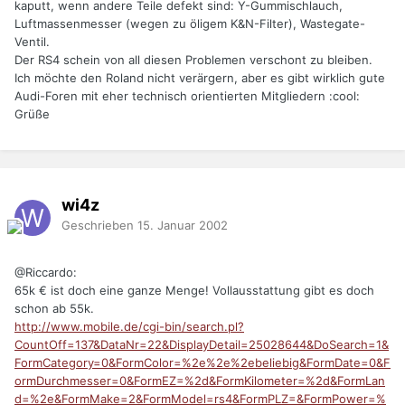
kaputt, wenn andere Teile defekt sind: Y-Gummischlauch,
Luftmassenmesser (wegen zu öligem K&N-Filter), Wastegate-
Ventil.
Der RS4 schein von all diesen Problemen verschont zu bleiben.
Ich möchte den Roland nicht verärgern, aber es gibt wirklich gute
Audi-Foren mit eher technisch orientierten Mitgliedern :cool:
Grüße
wi4z
Geschrieben
15. Januar 2002
@Riccardo:
65k € ist doch eine ganze Menge! Vollausstattung gibt es doch
schon ab 55k.
http://www.mobile.de/cgi-bin/search.pl?
CountOff=137&DataNr=22&DisplayDetail=25028644&DoSearch=1&
FormCategory=0&FormColor=%2e%2e%2ebeliebig&FormDate=0&F
ormDurchmesser=0&FormEZ=%2d&FormKilometer=%2d&FormLan
d=%2e&FormMake=2&FormModel=rs4&FormPLZ=&FormPower=%