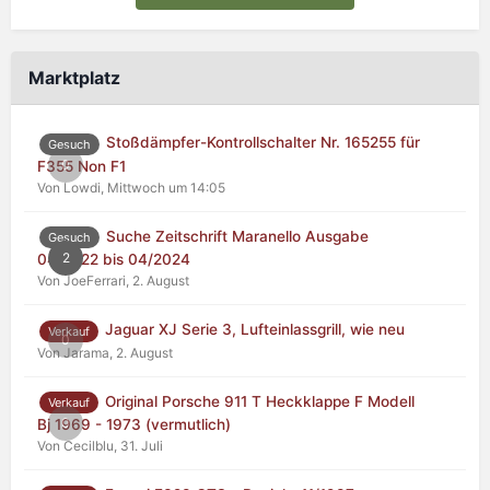
Marktplatz
Stoßdämpfer-Kontrollschalter Nr. 165255 für
Gesuch
0
F355 Non F1
Von Lowdi,
Mittwoch um 14:05
Suche Zeitschrift Maranello Ausgabe
Gesuch
2
04/2022 bis 04/2024
Von JoeFerrari,
2. August
Jaguar XJ Serie 3, Lufteinlassgrill, wie neu
Verkauf
0
Von Jarama,
2. August
Original Porsche 911 T Heckklappe F Modell
Verkauf
0
Bj 1969 - 1973 (vermutlich)
Von Cecilblu,
31. Juli