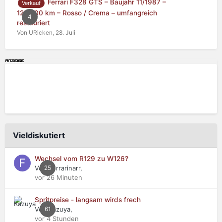
Ferrari F328 GTS – Baujahr 11/1987 –
Verkauf
125.000 km – Rosso / Crema – umfangreich
4
restauriert
Von URicken,
28. Juli
Vieldiskutiert
Wechsel vom R129 zu W126?
Von Ferrarinarr,
25
vor 26 Minuten
Spritpreise - langsam wirds frech
Von Kazuya,
61
vor 4 Stunden