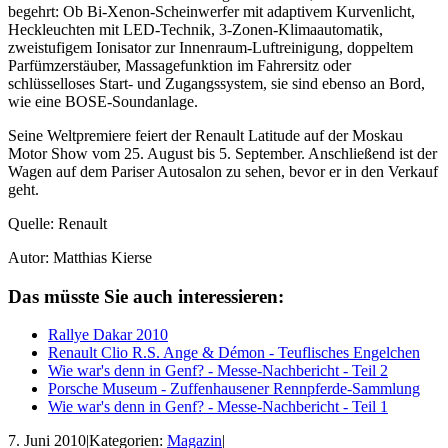
begehrt: Ob Bi-Xenon-Scheinwerfer mit adaptivem Kurvenlicht,
Heckleuchten mit LED-Technik, 3-Zonen-Klimaautomatik,
zweistufigem Ionisator zur Innenraum-Luftreinigung, doppeltem
Parfümzerstäuber, Massagefunktion im Fahrersitz oder
schlüsselloses Start- und Zugangssystem, sie sind ebenso an Bord,
wie eine BOSE-Soundanlage.
Seine Weltpremiere feiert der Renault Latitude auf der Moskau
Motor Show vom 25. August bis 5. September. Anschließend ist der
Wagen auf dem Pariser Autosalon zu sehen, bevor er in den Verkauf
geht.
Quelle: Renault
Autor: Matthias Kierse
Das müsste Sie auch interessieren:
Rallye Dakar 2010
Renault Clio R.S. Ange & Démon - Teuflisches Engelchen
Wie war's denn in Genf? - Messe-Nachbericht - Teil 2
Porsche Museum - Zuffenhausener Rennpferde-Sammlung
Wie war's denn in Genf? - Messe-Nachbericht - Teil 1
7. Juni 2010
|
Kategorien:
Magazin
|