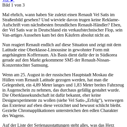
Bild 1 von 3
Mal ehrlich, wann haben Sie zuletzt einen Renault Vel Satis im
Straßenbild gesehen? Und wieviele davon trugen keine Reklame-
Aufschrift vom nächstbesten freundlichen Renault-Händler? Eben,
der Vel Satis war in Deutschland ein verkaufstechnischer Flop, sein
Van-artiges Aussehen kam bei den Käufern absolut nicht an.
Nun reagiert Renault endlich auf diese Situation und zeigt mit dem
Latitude eine Oberklasse-Limousine in gewohnter Form mit
angehängtem Kofferraum. Als Basis dient dafür der in Südkorea
gerade auf den Markt gekommene SM5 der Renault-Nissan-
Konzerntochter Samsung.
Wenn am 25. August in der russischen Hauptstadt Moskau die
Hüllen vom Renault Latitude gezogen werden, hat man die
Gelegenheit, ein 4,89 Meter langes und 1,83 Meter breites Fahrzeug
in Augenschein zu nehmen, das durchaus gefällig gestaltet wurde.
Die Oberklassekundschaft ist dafür bekannt, eher keine
Designexperimente zu wollen (siehe Vel Satis-„Erfolg“), weswegen
das Exterieur auf eben diese verzichtet und bewusst schlicht bleibt.
Gezielte Chromapplikationen unterstreichen den edlen Charakter
des Wagens.
Auf der Liste der Serienausstattungen steht alles, was das Herz