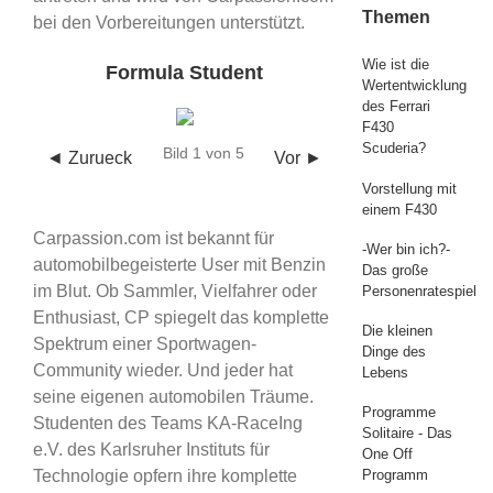
Themen
bei den Vorbereitungen unterstützt.
Wie ist die
Formula Student
Wertentwicklung
des Ferrari
F430
Scuderia?
Bild 1 von 5
◄ Zurueck
Vor ►
Vorstellung mit
einem F430
Carpassion.com ist bekannt für
-Wer bin ich?-
automobilbegeisterte User mit Benzin
Das große
im Blut. Ob Sammler, Vielfahrer oder
Personenratespiel
Enthusiast, CP spiegelt das komplette
Die kleinen
Spektrum einer Sportwagen-
Dinge des
Community wieder. Und jeder hat
Lebens
seine eigenen automobilen Träume.
Programme
Studenten des Teams KA-RaceIng
Solitaire - Das
e.V. des Karlsruher Instituts für
One Off
Technologie opfern ihre komplette
Programm