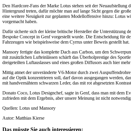
Den Hardcore-Fans der Marke Lotus stehen seit der Neuaufstellung de
Hintergrund treten, dafür möchte man auf lange Sicht gegen die gr
eine weitere Neuigkeit zur geplanten Modelloffensive hinzu: Lotus
vorgemacht haben.
Dafür sicherte sich der kleine britische Hersteller die Unterstützun
Bespoke Concept in Genf vorgestellt wurde. Die Entscheidung für de
Fahrzeugen wie beispielsweise dem Cyrrus unter Beweis gestellt hat
Mansory fertigte das komplette Dach aus Carbon, um den Schwerpunk
mit zusätzlichen Lufteinlässen schärft das Überholprestige des Spor
dreigeteilten Luftauslasses und eines großen Diffusors auch hier mehr
Mittig atmet der unveränderte V6-Motor durch zwei Auspuffendrohre
auf die Optik konzentrieren soll, darf davon ausgegangen werden, d
mit handvernähtem schwarzen Leder, das mit rot abgesetzten Kontras
Donato Coco, Lotus Designchef, sagte in Genf, dass man mit dem Evo
zufrieden mit dem Ergebnis, aber unsere Meinung ist nicht notwendige
Quellen: Lotus und Mansory
Autor: Matthias Kierse
Das müsste Sie auch interessieren: