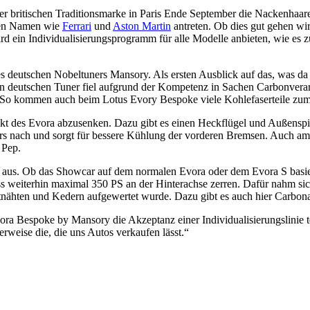
r britischen Traditionsmarke in Paris Ende September die Nackenhaare 
oßen Namen wie
Ferrari
und
Aston Martin
antreten. Ob dies gut gehen wi
 wird ein Individualisierungsprogramm für alle Modelle anbieten, w
g des deutschen Nobeltuners Mansory. Als ersten Ausblick auf das, was 
n deutschen Tuner fiel aufgrund der Kompetenz in Sachen Carbonverar
. So kommen auch beim Lotus Evory Bespoke viele Kohlefaserteile zum 
t des Evora abzusenken. Dazu gibt es einen Heckflügel und Außenspie
tlers nach und sorgt für bessere Kühlung der vorderen Bremsen. Auch 
 Pep.
 aus. Ob das Showcar auf dem normalen Evora oder dem Evora S basier
ass weiterhin maximal 350 PS an der Hinterachse zerren. Dafür nahm s
tnähten und Kedern aufgewertet wurde. Dazu gibt es auch hier Carbona
ra Bespoke by Mansory die Akzeptanz einer Individualisierungslinie te
rweise die, die uns Autos verkaufen lässt.“