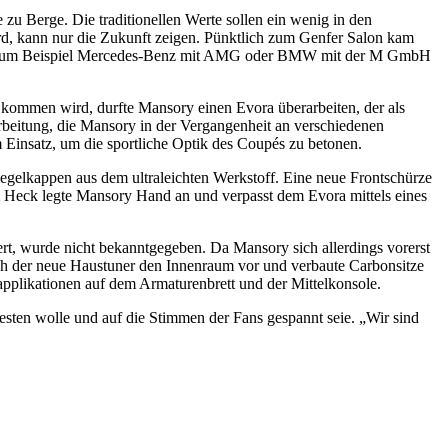
zu Berge. Die traditionellen Werte sollen ein wenig in den
rd, kann nur die Zukunft zeigen. Pünktlich zum Genfer Salon kam
ie es zum Beispiel Mercedes-Benz mit AMG oder BMW mit der M GmbH
da kommen wird, durfte Mansory einen Evora überarbeiten, der als
beitung, die Mansory in der Vergangenheit an verschiedenen
Einsatz, um die sportliche Optik des Coupés zu betonen.
gelkappen aus dem ultraleichten Werkstoff. Eine neue Frontschürze
am Heck legte Mansory Hand an und verpasst dem Evora mittels eines
t, wurde nicht bekanntgegeben. Da Mansory sich allerdings vorerst
ich der neue Haustuner den Innenraum vor und verbaute Carbonsitze
pplikationen auf dem Armaturenbrett und der Mittelkonsole.
sten wolle und auf die Stimmen der Fans gespannt seie. „Wir sind