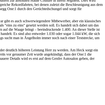
ren zur absoluten Haute Couture in ihrem Segment. Dies wird
lgreiche Rekordfahrten, bei denen zuletzt die Beschleunigung aus dem
igsegg One:1 durch den Gerüchtedschungel und sorgt für
war gibt es auch schwerwiegendere Mitbewerber, aber ein klassisches
ls “eins zu eins“ gesetzt werden soll. Es handelt sich dabei um das
m auf die Waage bringt – beeindruckende 1.400. An dieser Stelle ist
 handelt. Es sind also entweder 1.030 oder sogar 1.044 kW, die sich
ngs sucht man in Ängelholm immer noch nach einer Teststrecke, um
 der deutlich höheren Leistung Herr zu werden. Am Heck sorgt ein
reits vor geraumer Zeit wurde angekündigt, dass der One:1 die
nauere Details wird es erst auf dem Genfer Autosalon geben, der