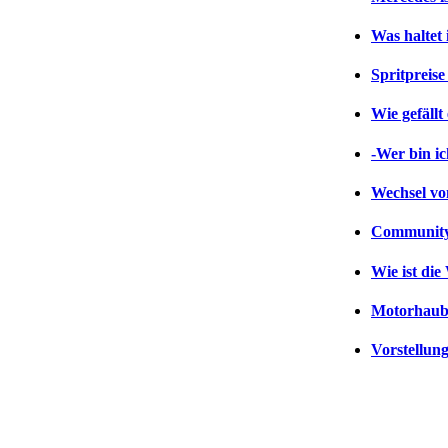
Was haltet
Spritpreise
Wie gefällt
-Wer bin ic
Wechsel v
Community-
Wie ist di
Motorhaube
Vorstellun