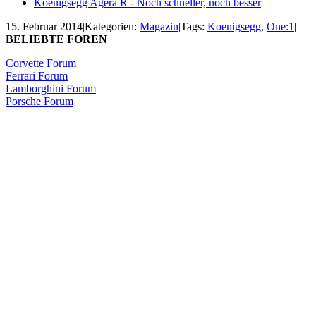
Koenigsegg Agera R - Noch schneller, noch besser
15. Februar 2014
|
Kategorien:
Magazin
|
Tags:
Koenigsegg
,
One:1
|
BELIEBTE FOREN
Corvette Forum
Ferrari Forum
Lamborghini Forum
Porsche Forum