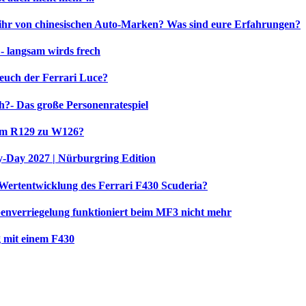
 ihr von chinesischen Auto-Marken? Was sind eure Erfahrungen?
 - langsam wirds frech
 euch der Ferrari Luce?
h?- Das große Personenratespiel
om R129 zu W126?
Day 2027 | Nürburgring Edition
e Wertentwicklung des Ferrari F430 Scuderia?
nverriegelung funktioniert beim MF3 nicht mehr
g mit einem F430