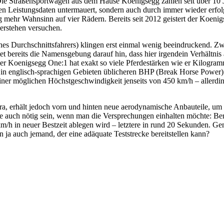
traßensportwagen aus dem Hause Koenigsegg zählen seit über 10 Jah
uren Leistungsdaten untermauert, sondern auch durch immer wieder erfo
nig mehr Wahnsinn auf vier Rädern. Bereits seit 2012 geistert der Koen
verstehen versuchen.
ines Durchschnittsfahrers) klingen erst einmal wenig beeindruckend. Z
t bereits die Namensgebung darauf hin, dass hier irgendein Verhältnis a
der Koenigsegg One:1 hat exakt so viele Pferdestärken wie er Kilogram
ie in englisch-sprachigen Gebieten üblicheren BHP (Break Horse Power)
iner möglichen Höchstgeschwindigkeit jenseits von 450 km/h – allerdi
ra, erhält jedoch vorn und hinten neue aerodynamische Anbauteile, um
fte auch nötig sein, wenn man die Versprechungen einhalten möchte: Be
m/h in neuer Bestzeit ablegen wird – letztere in rund 20 Sekunden. Ge
n ja auch jemand, der eine adäquate Teststrecke bereitstellen kann?