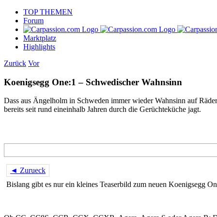
Skip
TOP THEMEN
to
Forum
content
Marktplatz
Highlights
Zurück
Vor
Koenigsegg One:1 – Schwedischer Wahnsinn
Dass aus Ängelholm in Schweden immer wieder Wahnsinn auf Rädern r
bereits seit rund eineinhalb Jahren durch die Gerüchteküche jagt.
◄ Zurueck
Bislang gibt es nur ein kleines Teaserbild zum neuen Koenigsegg One