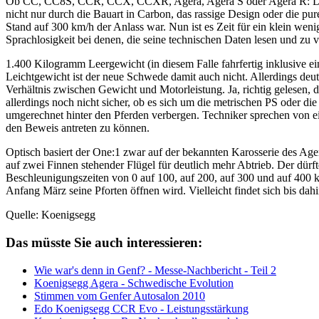
Ob CC, CC8S, CCR, CCX, CCXR, Agera, Agera S oder Agera R: Die S
nicht nur durch die Bauart in Carbon, das rassige Design oder die p
Stand auf 300 km/h der Anlass war. Nun ist es Zeit für ein klein we
Sprachlosigkeit bei denen, die seine technischen Daten lesen und zu 
1.400 Kilogramm Leergewicht (in diesem Falle fahrfertig inklusive e
Leichtgewicht ist der neue Schwede damit auch nicht. Allerdings deute
Verhältnis zwischen Gewicht und Motorleistung. Ja, richtig gelesen, 
allerdings noch nicht sicher, ob es sich um die metrischen PS oder d
umgerechnet hinter den Pferden verbergen. Techniker sprechen von e
den Beweis antreten zu können.
Optisch basiert der One:1 zwar auf der bekannten Karosserie des Age
auf zwei Finnen stehender Flügel für deutlich mehr Abtrieb. Der dür
Beschleunigungszeiten von 0 auf 100, auf 200, auf 300 und auf 400 k
Anfang März seine Pforten öffnen wird. Vielleicht findet sich bis dahi
Quelle: Koenigsegg
Das müsste Sie auch interessieren:
Wie war's denn in Genf? - Messe-Nachbericht - Teil 2
Koenigsegg Agera - Schwedische Evolution
Stimmen vom Genfer Autosalon 2010
Edo Koenigsegg CCR Evo - Leistungsstärkung