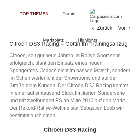
Skip
to
TOP THEMEN
Forum
content
Zurück
Vor
Marktplatz
Highlights
Citroën DS3 Racing – Göttin im Trainingsanzug
Citroën, seit gut neun Jahren im Rallye-Sport sehr
erfolgreich, plant den Einsatz eines neuen
Sportgerätes. Jedoch nicht im nassen Matsch, sondern
im Scheinwerferlicht der Showrooms und auf der
Straße beim Kunden. Der Citroën DS3 Racing kommt
in einer auf eintausend Stück limitierten Sonderserie
und mit zweihundert PS ab Mitte 2010 auf den Markt.
Der Rekord-Rallye-Weltmeister Sebastien Loeb will
bestimmt auch einen.
Citroën DS3 Racing