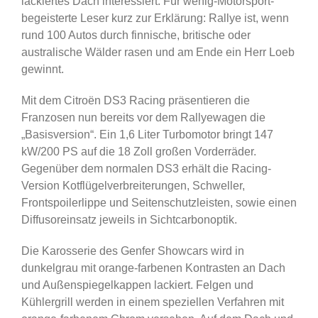
lackiertes Dach interessiert. Für wenig-Motorsport-
begeisterte Leser kurz zur Erklärung: Rallye ist, wenn
rund 100 Autos durch finnische, britische oder
australische Wälder rasen und am Ende ein Herr Loeb
gewinnt.
Mit dem Citroën DS3 Racing präsentieren die
Franzosen nun bereits vor dem Rallyewagen die
„Basisversion“. Ein 1,6 Liter Turbomotor bringt 147
kW/200 PS auf die 18 Zoll großen Vorderräder.
Gegenüber dem normalen DS3 erhält die Racing-
Version Kotflügelverbreiterungen, Schweller,
Frontspoilerlippe und Seitenschutzleisten, sowie einen
Diffusoreinsatz jeweils in Sichtcarbonoptik.
Die Karosserie des Genfer Showcars wird in
dunkelgrau mit orange-farbenen Kontrasten an Dach
und Außenspiegelkappen lackiert. Felgen und
Kühlergrill werden in einem speziellen Verfahren mit