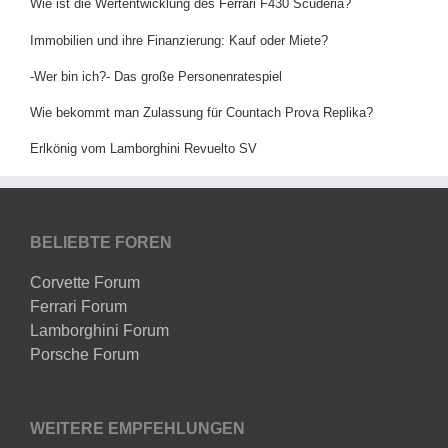
Wie ist die Wertentwicklung des Ferrari F430 Scuderia?
Immobilien und ihre Finanzierung: Kauf oder Miete?
-Wer bin ich?- Das große Personenratespiel
Wie bekommt man Zulassung für Countach Prova Replika?
Erlkönig vom Lamborghini Revuelto SV
BELIEBTE FOREN
Corvette Forum
Ferrari Forum
Lamborghini Forum
Porsche Forum
WEITERE EMPFEHLUNGEN