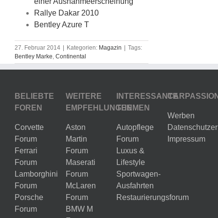
einer Ausnahmeerscheinung
Rallye Dakar 2010
Bentley Azure T
27. Februar 2014
|
Kategorien:
Magazin
|
Tags:
Bentley Marke
,
Continental
BELIEBTE
WEITERE
INTERESSANTE
CARPASSIO
FOREN
EMPFEHLUNGEN
THEMEN
Werben
Corvette
Aston
Autopflege
Datenschutzer
Forum
Martin
Forum
Impressum
Ferrari
Forum
Luxus &
Forum
Maserati
Lifestyle
Lamborghini
Forum
Sportwagen-
Forum
McLaren
Ausfahrten
Porsche
Forum
Restaurierungsforum
Forum
BMW M