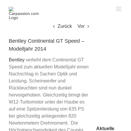
Skip
to
content
Zurück
Vor
Bentley Continental GT Speed –
Modelljahr 2014
Bentley
verleiht dem Continental GT
Speed zum aktuellen Modelljahr einen
Nachschlag in Sachen Optik und
Leistung. Scheinwerfer und
Rückleuchten sind nun dunkel
hervorgehoben. Gleichzeitig bringt der
W12-Turbomotor unter der Haube es
auf eine Spitzenleistung von 635 PS
bei gleichzeitig anliegenden 820
Newtonmetern Drehmoment. Die
Aktuelle
Höchstgeschwindigkeit des Coupés