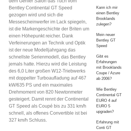
dem Genfer Salon das Tuch vom
Kann ich mir
Bentley Continental GT Speed
einen Bentley
gezogen wird und sich die
Brooklands
Messescheinwerfer im Lack spiegeln,
zulegen?
ist die Markengeschichte der Briten um
Mein neuer
einen Höhepunkt reicher. Dank
Bentley GT
Verfeinerungen an Technik und Optik
Speed
ist der neue Modelljahrgang das
Gibt es
schnellste Serienmodell, das Bentley
Erfahrungen
jemals hatte. Hierzu wird die Leistung
mit Brooklands
des 6,0 Liter großen W12-Triebwerks
Coupe / Azure
mit doppelter Turboaufladung auf 467
ab 2006?
kW/635 PS und ein maximales
Wie Bentley
Drehmoment von 820 Newtonmeter
Continental GT
gesteigert. Damit rennt der Continental
EURO 4 auf
GT Speed als Coupé bis zu 331 km/h
EURO 5
upgraden?
schnell, als offenes Convertible ist bei
327 km/h Schluss.
Erfahrung mit
Conti GT