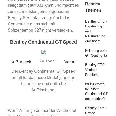
Bentley
steigt damit auf 331 km/h und macht es
Themen
zum schnellsten jemals gebauten
Bentley Serienfahrzeug. Auch das
Bentley GTC -
Convertible muss sich mit
Beurteilung
Spitzentempo 327 nicht verstecken.
und
Kaufberatung
erwünscht
Bentley Continental GT Speed
Folierung beim
GT Continental
Bild 1 von 6
◄ Zurueck
Vor ►
Bentley GTC
Verdeck
Der Bentley Continental GT Speed
Probleme
erhält für das neue Modelljahr eine
technische und optische
Ist Bluetooth
bei einem
Auffrischung.
Continental GT
nachrüstbar?
Bentley Cars &
Wenn Anfang kommender Woche auf
Coffee