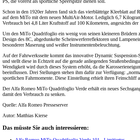
PS, die vorerst als sportliche Speerspitze dienen soll.
Schon in den 1920er Jahren fand sich das vierblättrige Kleeblatt auf
auf dem MiTo mit dem neuen MultiAir-Motor. Lediglich 6,7 Kilogra
Verbrauch bei 4,8 Liter Kraftstoff auf 100 Kilometern, angesichts der
Um den MiTo Quadrifoglio ein wenig von seinen kleineren Brüdern zu
Design des 8C, abgedunkelte Scheinwerferreflektoren und Lampeneinf
besonderer Maserung und weißer Instrumentenbeleuchtung.
Auf der Fahrwerksseite kommt das innovative Dynamic Suspension-S
und stellt diese in Echtzeit auf die gerade anliegenden Straßenbed
Wendigkeit wird durch dieses System erhöht, da die Karosserieneigun
beeinflussen. Drei Stellungen stehen ihm dafür zur Verfügung: „norm
sportlichen Fahrmomente. Diese Einstellung erhielt ihren Feinschlif
Der Alfa Romeo MiTo Quadrifoglio Verde erhält ein neues Sechsgang-
damit den Verbrauch zu senken.
Quelle: Alfa Romeo Presseserver
Autor: Matthias Kierse
Das müsste Sie auch interessieren:
Alfa Romeo MiTo Quadrifoglio Verde 101 - Limitiertes…