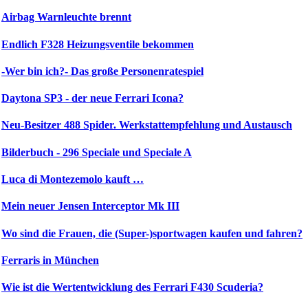
Airbag Warnleuchte brennt
Endlich F328 Heizungsventile bekommen
-Wer bin ich?- Das große Personenratespiel
Daytona SP3 - der neue Ferrari Icona?
Neu-Besitzer 488 Spider. Werkstattempfehlung und Austausch
Bilderbuch - 296 Speciale und Speciale A
Luca di Montezemolo kauft …
Mein neuer Jensen Interceptor Mk III
Wo sind die Frauen, die (Super-)sportwagen kaufen und fahren?
Ferraris in München
Wie ist die Wertentwicklung des Ferrari F430 Scuderia?