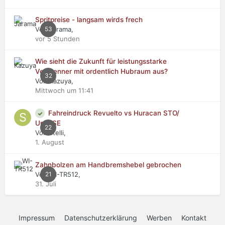
Spritpreise - langsam wirds frech
Von Jarama,
53
vor 5 Stunden
Wie sieht die Zukunft für leistungsstarke
Verbrenner mit ordentlich Hubraum aus?
32
Von Kazuya,
Mittwoch um 11:41
Fahreindruck Revuelto vs Huracan STO/
Urus SE
22
Von stelli,
1. August
Zahnbolzen am Handbremshebel gebrochen
Von WI-TR512,
21
31. Juli
Impressum
Datenschutzerklärung
Werben
Kontakt