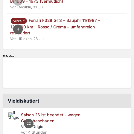
0
Bj 1969 - 1973 (vermutlich)
Von Cecilblu,
31. Juli
Ferrari F328 GTS – Baujahr 11/1987 –
Verkauf
125.000 km – Rosso / Crema – umfangreich
4
restauriert
Von URicken,
28. Juli
Vieldiskutiert
Saison 26 ist beendet - wegen
Getriebeschaden
22
Von Il Grigio,
vor 4 Stunden