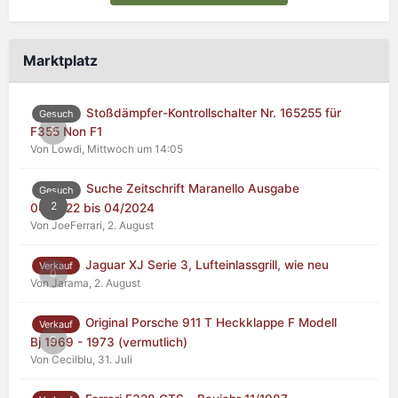
Marktplatz
Stoßdämpfer-Kontrollschalter Nr. 165255 für
Gesuch
0
F355 Non F1
Von Lowdi,
Mittwoch um 14:05
Suche Zeitschrift Maranello Ausgabe
Gesuch
2
04/2022 bis 04/2024
Von JoeFerrari,
2. August
Jaguar XJ Serie 3, Lufteinlassgrill, wie neu
Verkauf
0
Von Jarama,
2. August
Original Porsche 911 T Heckklappe F Modell
Verkauf
0
Bj 1969 - 1973 (vermutlich)
Von Cecilblu,
31. Juli