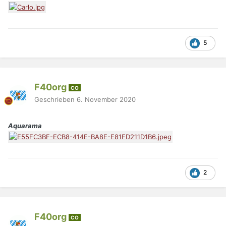
5
F40org
CO
Geschrieben
6. November 2020
Aquarama
2
F40org
CO