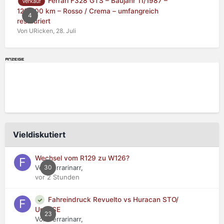
Ferrari F328 GTS – Baujahr 11/1987 –
Verkauf
125.000 km – Rosso / Crema – umfangreich
4
restauriert
Von URicken,
28. Juli
Vieldiskutiert
Wechsel vom R129 zu W126?
Von Ferrarinarr,
30
vor 2 Stunden
Fahreindruck Revuelto vs Huracan STO/
Urus SE
23
Von Ferrarinarr,