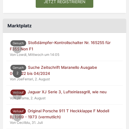
JETZT REGISTRIEREN
Marktplatz
Stoßdämpfer-Kontrollschalter Nr. 165255 für
Gesuch
0
F355 Non F1
Von Lowdi,
Mittwoch um 14:05
Suche Zeitschrift Maranello Ausgabe
Gesuch
2
04/2022 bis 04/2024
Von JoeFerrari,
2. August
Jaguar XJ Serie 3, Lufteinlassgrill, wie neu
Verkauf
0
Von Jarama,
2. August
Original Porsche 911 T Heckklappe F Modell
Verkauf
0
Bj 1969 - 1973 (vermutlich)
Von Cecilblu,
31. Juli