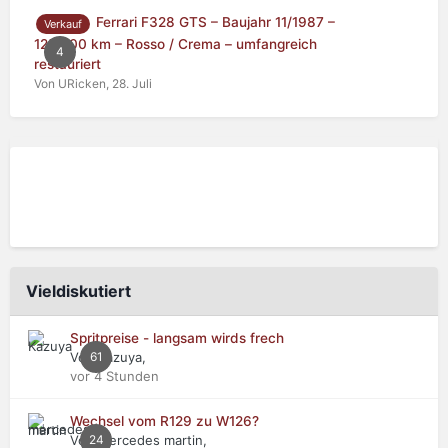
Ferrari F328 GTS – Baujahr 11/1987 –
Verkauf
125.000 km – Rosso / Crema – umfangreich
4
restauriert
Von URicken,
28. Juli
Vieldiskutiert
Spritpreise - langsam wirds frech
Von Kazuya,
61
vor 4 Stunden
Wechsel vom R129 zu W126?
Von mercedes martin,
24