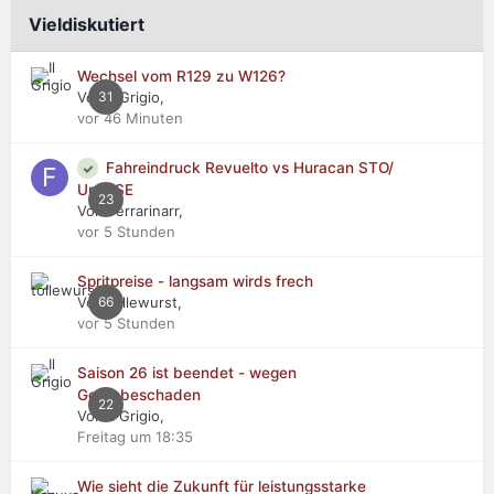
Vieldiskutiert
Wechsel vom R129 zu W126?
Von Il Grigio,
31
vor 46 Minuten
Fahreindruck Revuelto vs Huracan STO/
Urus SE
23
Von Ferrarinarr,
vor 5 Stunden
Spritpreise - langsam wirds frech
Von tollewurst,
66
vor 5 Stunden
Saison 26 ist beendet - wegen
Getriebeschaden
22
Von Il Grigio,
Freitag um 18:35
Wie sieht die Zukunft für leistungsstarke