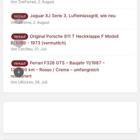
Von JoeFerrari,
2. August
Jaguar XJ Serie 3, Lufteinlassgrill, wie neu
Verkauf
0
Von Jarama,
2. August
Original Porsche 911 T Heckklappe F Modell
Verkauf
0
Bj 1969 - 1973 (vermutlich)
Von Cecilblu,
31. Juli
Ferrari F328 GTS – Baujahr 11/1987 –
Verkauf
125.000 km – Rosso / Crema – umfangreich
4
restauriert
Von URicken,
28. Juli