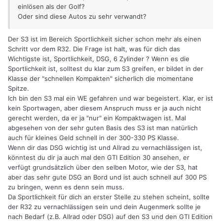
einlösen als der Golf?
Oder sind diese Autos zu sehr verwandt?
Der S3 ist im Bereich Sportlichkeit sicher schon mehr als einen
Schritt vor dem R32. Die Frage ist halt, was für dich das
Wichtigste ist, Sportlichkeit, DSG, 6 Zylinder ? Wenn es die
Sportlichkeit ist, solltest du klar zum S3 greifen, er bildet in der
Klasse der "schnellen Kompakten" sicherlich die momentane
Spitze.
Ich bin den S3 mal ein WE gefahren und war begeistert. Klar, er ist
kein Sportwagen, aber diesem Anspruch muss er ja auch nicht
gerecht werden, da er ja "nur" ein Kompaktwagen ist. Mal
abgesehen von der sehr guten Basis des S3 ist man natürlich
auch für kleines Geld schnell in der 300-330 PS Klasse.
Wenn dir das DSG wichtig ist und Allrad zu vernachlässigen ist,
könntest du dir ja auch mal den GTI Edition 30 ansehen, er
verfügt grundsätzlich über den selben Motor, wie der S3, hat
aber das sehr gute DSG an Bord und ist auch schnell auf 300 PS
zu bringen, wenn es denn sein muss.
Da Sportlichkeit für dich an erster Stelle zu stehen scheint, sollte
der R32 zu vernachlässigen sein und dein Augenmerk sollte je
nach Bedarf (z.B. Allrad oder DSG) auf den S3 und den GTI Edition