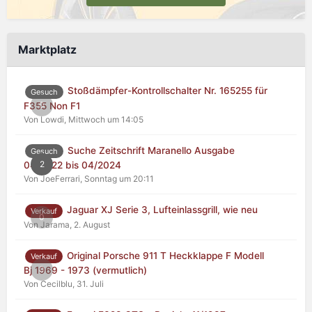
Marktplatz
Stoßdämpfer-Kontrollschalter Nr. 165255 für
Gesuch
0
F355 Non F1
Von Lowdi,
Mittwoch um 14:05
Suche Zeitschrift Maranello Ausgabe
Gesuch
2
04/2022 bis 04/2024
Von JoeFerrari,
Sonntag um 20:11
Jaguar XJ Serie 3, Lufteinlassgrill, wie neu
Verkauf
0
Von Jarama,
2. August
Original Porsche 911 T Heckklappe F Modell
Verkauf
0
Bj 1969 - 1973 (vermutlich)
Von Cecilblu,
31. Juli