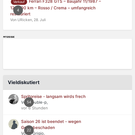
Ferrari F328 GTS – Baujahr 11/1987 –
Verkauf
125.000 km – Rosso / Crema – umfangreich
4
restauriert
Von URicken,
28. Juli
Vieldiskutiert
Spritpreise - langsam wirds frech
Von double-p,
54
vor 6 Stunden
Saison 26 ist beendet - wegen
Getriebeschaden
22
Von Il Grigio,