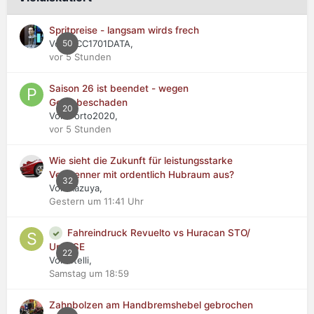
Spritpreise - langsam wirds frech
Von NCC1701DATA,
50
vor 5 Stunden
Saison 26 ist beendet - wegen
Getriebeschaden
20
Von Porto2020,
vor 5 Stunden
Wie sieht die Zukunft für leistungsstarke
Verbrenner mit ordentlich Hubraum aus?
32
Von Kazuya,
Gestern um 11:41 Uhr
Fahreindruck Revuelto vs Huracan STO/
Urus SE
22
Von stelli,
Samstag um 18:59
Zahnbolzen am Handbremshebel gebrochen