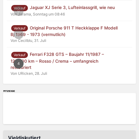
Jaguar XJ Serie 3, Lufteinlassgrill, wie neu
Verkauf
0
Von Jarama,
Sonntag um 08:46
Original Porsche 911 T Heckklappe F Modell
Verkauf
0
Bj 1969 - 1973 (vermutlich)
Von Cecilblu,
31. Juli
Ferrari F328 GTS – Baujahr 11/1987 –
Verkauf
125.000 km – Rosso / Crema – umfangreich
4
restauriert
Von URicken,
28. Juli
Vieldiskutiert