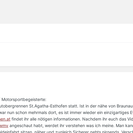
n/ Motorsportbegeisterte:
tobergrennen St.Agatha-Esthofen statt. Ist in der nähe von Braunau,
 war nun schon mehrmals dort, es ist immer wieder ein einzigartiges E
en.at
findet ihr alle nötigen informationen. Nachdem ihr euch das Vi
.wmv
angeschaut habt, werdet ihr verstehen was ich meine. Man kan
ldeinfahrt sitzen, näher und zugleich Sicherer gehts nirgends. Vers