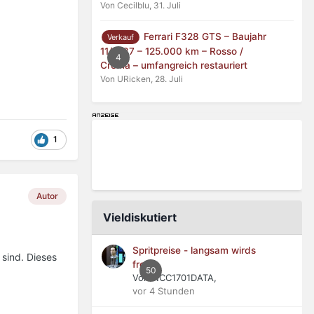
Von Cecilblu,
31. Juli
Ferrari F328 GTS – Baujahr
Verkauf
11/1987 – 125.000 km – Rosso /
4
Crema – umfangreich restauriert
Von URicken,
28. Juli
1
Autor
Vieldiskutiert
Spritpreise - langsam wirds
sind. Dieses
frech
50
Von NCC1701DATA,
vor 4 Stunden