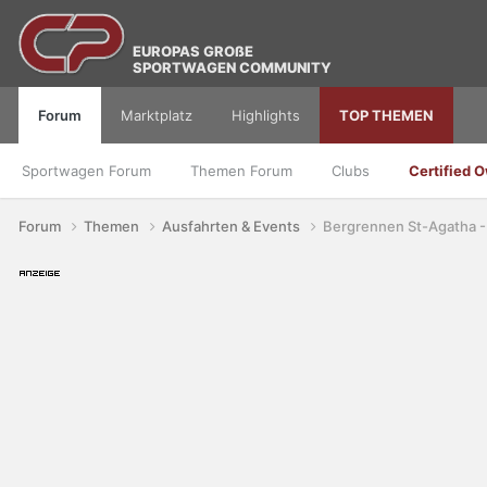
EUROPAS GROßE
SPORTWAGEN COMMUNITY
Forum
Marktplatz
Highlights
TOP THEMEN
Sportwagen Forum
Themen Forum
Clubs
Certified 
Forum
Themen
Ausfahrten & Events
Bergrennen St-Agatha -