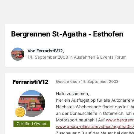
Bergrennen St-Agatha - Esthofen
Von FerraristiV12,
14. September 2008
in
Ausfahrten & Events Forum
FerraristiV12
Geschrieben
14. September 2008
Hallo zusammen,
hier ein Ausflugstipp für alle Autonarre
Nächstes Wochenende findet das int. Au
an der Donauschleife in Österreich. Ich
Motorsport hautnah ! Auf
www.bergrenn
Certified Owner
www.georg-plasa.de/videos/agatha05
Zuschauer z.B auf der Mauer bei der Wa