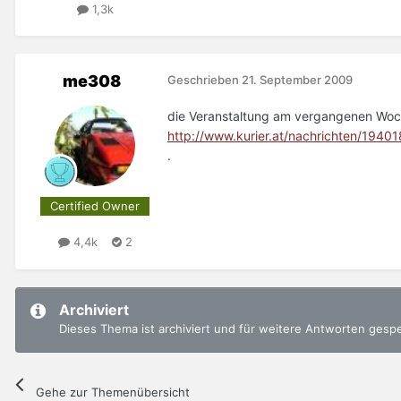
1,3k
me308
Geschrieben
21. September 2009
die Veranstaltung am vergangenen Woch
http://www.kurier.at/nachrichten/1940
.
Certified Owner
4,4k
2
Archiviert
Dieses Thema ist archiviert und für weitere Antworten gesp
Gehe zur Themenübersicht