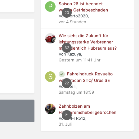
Saison 26 ist beendet -
wegen Getriebeschaden
20
Von Porto2020,
vor 4 Stunden
Wie sieht die Zukunft für
leistungsstarke Verbrenner
32
mit ordentlich Hubraum aus?
Von Kazuya,
Gestern um 11:41 Uhr
Fahreindruck Revuelto
vs Huracan STO/ Urus SE
22
Von stelli,
Samstag um 18:59
Zahnbolzen am
Handbremshebel gebrochen
21
Von WI-TR512,
31. Juli