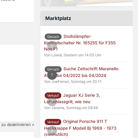
Marktplatz
Stoßdämpfer-
Gesuch
Kontrollschalter Nr. 165255 für F355
0
Non F1
Von Lowdi,
Gestern um 14:05 Uhr
Suche Zeitschrift Maranello
Gesuch
1
Ausgabe 04/2022 bis 04/2024
Von JoeFerrari,
Sonntag um 20:11
Jaguar XJ Serie 3,
Verkauf
0
Lufteinlassgrill, wie neu
Von Jarama,
Sonntag um 08:46
Original Porsche 911 T
Verkauf
zu deaktivieren »
Heckklappe F Modell Bj 1969 - 1973
0
(vermutlich)