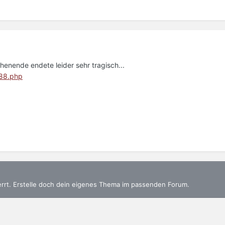
enende endete leider sehr tragisch...
188.php
errt. Erstelle doch dein eigenes Thema im passenden Forum.