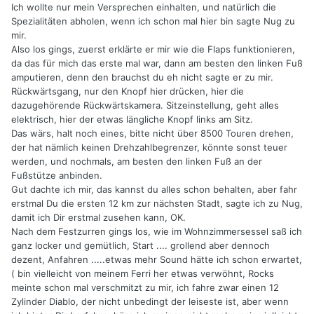
Ich wollte nur mein Versprechen einhalten, und natürlich die
Spezialitäten abholen, wenn ich schon mal hier bin sagte Nug zu
mir.
Also los gings, zuerst erklärte er mir wie die Flaps funktionieren,
da das für mich das erste mal war, dann am besten den linken Fuß
amputieren, denn den brauchst du eh nicht sagte er zu mir.
Rückwärtsgang, nur den Knopf hier drücken, hier die
dazugehörende Rückwärtskamera. Sitzeinstellung, geht alles
elektrisch, hier der etwas längliche Knopf links am Sitz.
Das wärs, halt noch eines, bitte nicht über 8500 Touren drehen,
der hat nämlich keinen Drehzahlbegrenzer, könnte sonst teuer
werden, und nochmals, am besten den linken Fuß an der
Fußstütze anbinden.
Gut dachte ich mir, das kannst du alles schon behalten, aber fahr
erstmal Du die ersten 12 km zur nächsten Stadt, sagte ich zu Nug,
damit ich Dir erstmal zusehen kann, OK.
Nach dem Festzurren gings los, wie im Wohnzimmersessel saß ich
ganz locker und gemütlich, Start .... grollend aber dennoch
dezent, Anfahren .....etwas mehr Sound hätte ich schon erwartet,
( bin vielleicht von meinem Ferri her etwas verwöhnt, Rocks
meinte schon mal verschmitzt zu mir, ich fahre zwar einen 12
Zylinder Diablo, der nicht unbedingt der leiseste ist, aber wenn