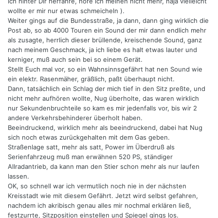
ich hinter Dir herfahre, höre ich meinen nicht mehr, naja vielleicht
wollte er mir nur etwas schmeicheln ).
Weiter gings auf die Bundesstraße, ja dann, dann ging wirklich die
Post ab, so ab 4000 Touren ein Sound der mir dann endlich mehr
als zusagte, herrlich dieser brüllende, kreischende Sound, ganz
nach meinem Geschmack, ja ich liebe es halt etwas lauter und
kerniger, muß auch sein bei so einem Gerät.
Stellt Euch mal vor, so ein Wahnsinnsgefährt hat nen Sound wie
ein elektr. Rasenmäher, gräßlich, paßt überhaupt nicht.
Dann, tatsächlich ein Schlag der mich tief in den Sitz preßte, und
nicht mehr aufhören wollte, Nug überholte, das waren wirklich
nur Sekundenbruchteile so kam es mir jedenfalls vor, bis wir 2
andere Verkehrsbehinderer überholt haben.
Beeindruckend, wirklich mehr als beeindruckend, dabei hat Nug
sich noch etwas zurückgehalten mit dem Gas geben.
Straßenlage satt, mehr als satt, Power im Überdruß als
Serienfahrzeug muß man erwähnen 520 PS, ständiger
Allradantrieb, da kann man den Stier schon mehr als nur laufen
lassen.
OK, so schnell war ich vermutlich noch nie in der nächsten
Kreisstadt wie mit diesem Gefährt. Jetzt wird selbst gefahren,
nachdem ich akribisch genau alles mir nochmal erklären ließ,
festzurrte, Sitzposition einstellen und Spiegel gings los.