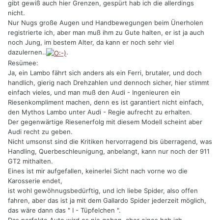
gibt gewiß auch hier Grenzen, gespürt hab ich die allerdings
nicht.
Nur Nugs große Augen und Handbewegungen beim Ünerholen
registrierte ich, aber man muß ihm zu Gute halten, er ist ja auch
noch Jung, im bestem Alter, da kann er noch sehr viel
dazulernen..
.
Resümee:
Ja, ein Lambo fährt sich anders als ein Ferri, brutaler, und doch
handlich, gierig nach Drehzahlen und dennoch sicher, hier stimmt
einfach vieles, und man muß den Audi - Ingenieuren ein
Riesenkompliment machen, denn es ist garantiert nicht einfach,
den Mythos Lambo unter Audi - Regie aufrecht zu erhalten.
Der gegenwärtige Riesenerfolg mit diesem Modell scheint aber
Audi recht zu geben.
Nicht umsonst sind die Kritiken hervorragend bis überragend, was
Handling, Querbeschleunigung, anbelangt, kann nur noch der 911
GT2 mithalten.
Eines ist mir aufgefallen, keinerlei Sicht nach vorne wo die
Karosserie endet,
ist wohl gewöhnugsbedürftig, und ich liebe Spider, also offen
fahren, aber das ist ja mit dem Gallardo Spider jederzeit möglich,
das wäre dann das " I - Tüpfelchen ".
Das perfekte Auto wird es nie geben, aber eines hab ich