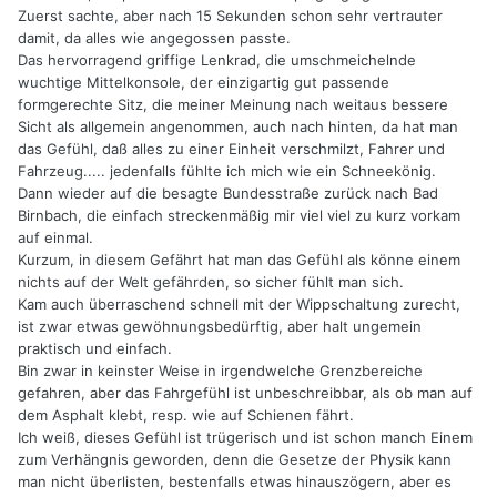
Zuerst sachte, aber nach 15 Sekunden schon sehr vertrauter
damit, da alles wie angegossen passte.
Das hervorragend griffige Lenkrad, die umschmeichelnde
wuchtige Mittelkonsole, der einzigartig gut passende
formgerechte Sitz, die meiner Meinung nach weitaus bessere
Sicht als allgemein angenommen, auch nach hinten, da hat man
das Gefühl, daß alles zu einer Einheit verschmilzt, Fahrer und
Fahrzeug..... jedenfalls fühlte ich mich wie ein Schneekönig.
Dann wieder auf die besagte Bundesstraße zurück nach Bad
Birnbach, die einfach streckenmäßig mir viel viel zu kurz vorkam
auf einmal.
Kurzum, in diesem Gefährt hat man das Gefühl als könne einem
nichts auf der Welt gefährden, so sicher fühlt man sich.
Kam auch überraschend schnell mit der Wippschaltung zurecht,
ist zwar etwas gewöhnungsbedürftig, aber halt ungemein
praktisch und einfach.
Bin zwar in keinster Weise in irgendwelche Grenzbereiche
gefahren, aber das Fahrgefühl ist unbeschreibbar, als ob man auf
dem Asphalt klebt, resp. wie auf Schienen fährt.
Ich weiß, dieses Gefühl ist trügerisch und ist schon manch Einem
zum Verhängnis geworden, denn die Gesetze der Physik kann
man nicht überlisten, bestenfalls etwas hinauszögern, aber es