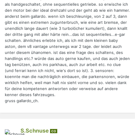
als handgeschaltet, ohne sequentielles getriebe. so erwische ich
den motor bei der ideal drehzahl und der geht ab wie ein hammer.
anderst beim gallardo. wenn ich beschleunige, von 2 auf 3, dann
gibt es einen extremen zugunterbruch, wie eine art bremse, der
unendlich lange dauert (wie 3 turbolöcher kumuliert), dann knallt
der dritte gang mit aller härte rein...das ist sequentielles...e-gar
schalten. ähnliches erlebte ich, als ich mit dem kleinen baby
aston, dem v8 vantage unterwegs war 2 tage. der leidet auch
unter diesem ühanomen. ist das eine frage des schaltens, des
handlings etc.? würde das auto gerne kaufen, und das auch jeden
tag benützen, auch ins parkhaus, auch zur arbeit etc. no clue
(und ferrari kenn ich nicht, wie's dort so ist). 3. sensoren:
koennte man die nachträglich einbauen, die parkensnoren, würde
wirklich helfen, weil man halt nix sieht vorne und so. vielen dank
für deine kompetenen antworten oder verweise auf andere
kenner dieses fahrzeuges.
gruss gallardo_ch.
S.Schnuse
CO