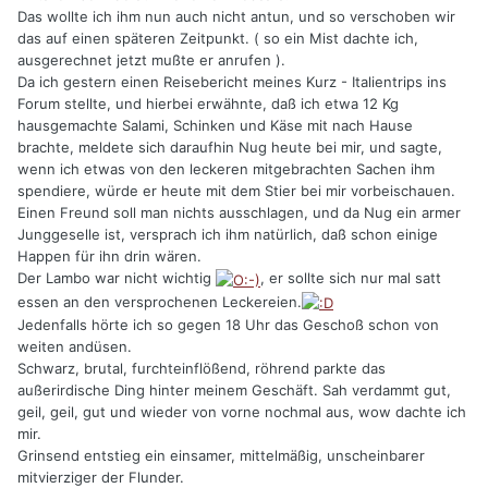
Das wollte ich ihm nun auch nicht antun, und so verschoben wir
das auf einen späteren Zeitpunkt. ( so ein Mist dachte ich,
ausgerechnet jetzt mußte er anrufen ).
Da ich gestern einen Reisebericht meines Kurz - Italientrips ins
Forum stellte, und hierbei erwähnte, daß ich etwa 12 Kg
hausgemachte Salami, Schinken und Käse mit nach Hause
brachte, meldete sich daraufhin Nug heute bei mir, und sagte,
wenn ich etwas von den leckeren mitgebrachten Sachen ihm
spendiere, würde er heute mit dem Stier bei mir vorbeischauen.
Einen Freund soll man nichts ausschlagen, und da Nug ein armer
Junggeselle ist, versprach ich ihm natürlich, daß schon einige
Happen für ihn drin wären.
Der Lambo war nicht wichtig
, er sollte sich nur mal satt
essen an den versprochenen Leckereien.
Jedenfalls hörte ich so gegen 18 Uhr das Geschoß schon von
weiten andüsen.
Schwarz, brutal, furchteinflößend, röhrend parkte das
außerirdische Ding hinter meinem Geschäft. Sah verdammt gut,
geil, geil, gut und wieder von vorne nochmal aus, wow dachte ich
mir.
Grinsend entstieg ein einsamer, mittelmäßig, unscheinbarer
mitvierziger der Flunder.