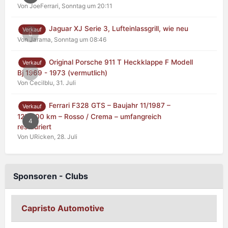
Von JoeFerrari,
Sonntag um 20:11
Jaguar XJ Serie 3, Lufteinlassgrill, wie neu
Verkauf
0
Von Jarama,
Sonntag um 08:46
Original Porsche 911 T Heckklappe F Modell
Verkauf
0
Bj 1969 - 1973 (vermutlich)
Von Cecilblu,
31. Juli
Ferrari F328 GTS – Baujahr 11/1987 –
Verkauf
125.000 km – Rosso / Crema – umfangreich
4
restauriert
Von URicken,
28. Juli
Sponsoren - Clubs
Capristo Automotive