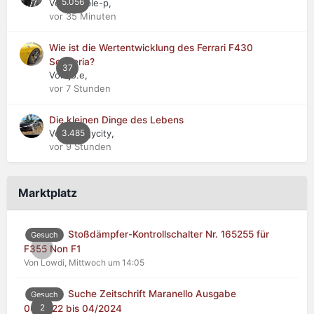
5.056
Von double-p,
vor 35 Minuten
Wie ist die Wertentwicklung des Ferrari F430
Scuderia?
37
Von jo.e,
vor 7 Stunden
Die kleinen Dinge des Lebens
Von buggycity,
3.485
vor 9 Stunden
Marktplatz
Stoßdämpfer-Kontrollschalter Nr. 165255 für
Gesuch
0
F355 Non F1
Von Lowdi,
Mittwoch um 14:05
Suche Zeitschrift Maranello Ausgabe
Gesuch
2
04/2022 bis 04/2024