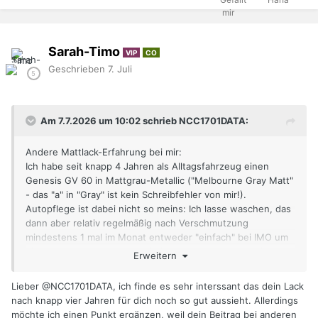
Sarah-Timo
VIP
CO
Geschrieben
7. Juli
Am 7.7.2026 um 10:02 schrieb NCC1701DATA:
Andere Mattlack-Erfahrung bei mir:
Ich habe seit knapp 4 Jahren als Alltagsfahrzeug einen
Genesis GV 60 in Mattgrau-Metallic ("Melbourne Gray Matt"
- das "a" in "Gray" ist kein Schreibfehler von mir!).
Autopflege ist dabei nicht so meins: Ich lasse waschen, das
dann aber relativ regelmäßig nach Verschmutzung
mindestens 1 mal im Monat entweder "einfach" bei IMO um
die Ecke oder das etwas aufwändigere Programm bei Mr.
Erweitern
Wash ein paar Meter zu fahren. Obwohl der Wagen sowohl
unter der Laterne vor meiner Haustüre als auch unter der
Lieber
@NCC1701DATA
, ich finde es sehr interssant das dein Lack
Platane direkt daneben parkt, ist der Lack noch genauso wie
nach knapp vier Jahren für dich noch so gut aussieht. Allerdings
am ersten Tag.
möchte ich einen Punkt ergänzen, weil dein Beitrag bei anderen