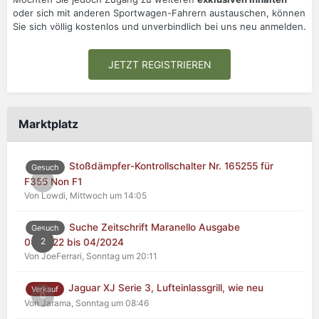
oder sich mit anderen Sportwagen-Fahrern austauschen, können
Sie sich völlig kostenlos und unverbindlich bei uns neu anmelden.
JETZT REGISTRIEREN
Marktplatz
Stoßdämpfer-Kontrollschalter Nr. 165255 für
Gesuch
0
F355 Non F1
Von Lowdi,
Mittwoch um 14:05
Suche Zeitschrift Maranello Ausgabe
Gesuch
2
04/2022 bis 04/2024
Von JoeFerrari,
Sonntag um 20:11
Jaguar XJ Serie 3, Lufteinlassgrill, wie neu
Verkauf
0
Von Jarama,
Sonntag um 08:46