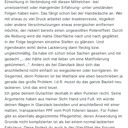
Einwirkung in Verbindung mit diesen Mittelchen -bei
unwissenheit oder mangelnder Erfahrung- unter umständen
Folgen haben kann. Das fängt schon bei der Handwäsche an. Wer
mit etwas zu viel Druck arbeitet oder Insektenreste, Vogelkot
oder andere Verschmutzungen etwas energischer entfernen
möchte, der riskiert bereits einen ungewollten Poliereffekt. Durch
die Reibung wird die matte Oberfläche nach und nach geglättet.
in der Folge beginnen einzelne Stellen zu glänzen. Und
irgendwann wirkt deine Lackierung dann fleckig bzw.
ungleichmäßig. Da habe ich schon böse Sachen gesehen und mir
gedacht „...der hätte sich mal lieber um eine Mattfolierung
gekümmert...". Anders als bei Glanzlack lässt sich das
anschließend nicht einfach so wegpolieren oder korrigieren. Im
Gegenteil, denn Polieren ist bei Mattlack wie eben beschrieben ja
gerade das große Problem. I.d.R. musst du das ganze Bauteil neu
lackieren. Und das wird teuer.
Ich gebe deinem Gutachter deshalb in allen Punkten recht. Seine
Argumente haben aus meiner Sicht Hand und Fuß. Ich würde
deinen Wagen in Glanzlack bestellen und anschließend mit einer
matten, transparenten PPF vom Profi folieren lassen. Für Folien
gibt es ebenfalls abgestimmte Pflegemittel, deren Anwendung im
Grunde nicht komplizierter ist als bei einem normal lackierten
Fahrzeug. Diese findest du auch in der Glanzfibel des Forums.