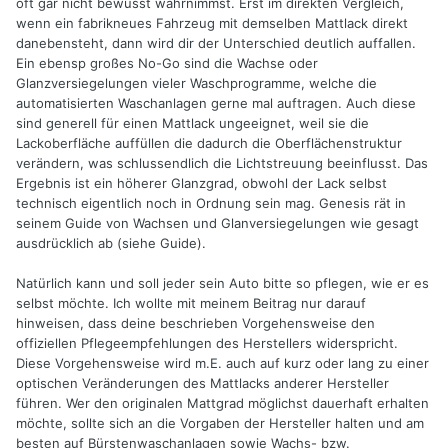
oft gar nicht bewusst wahrnimmst. Erst im direkten Vergleich,
wenn ein fabrikneues Fahrzeug mit demselben Mattlack direkt
danebensteht, dann wird dir der Unterschied deutlich auffallen.
Ein ebensp großes No-Go sind die Wachse oder
Glanzversiegelungen vieler Waschprogramme, welche die
automatisierten Waschanlagen gerne mal auftragen. Auch diese
sind generell für einen Mattlack ungeeignet, weil sie die
Lackoberfläche auffüllen die dadurch die Oberflächenstruktur
verändern, was schlussendlich die Lichtstreuung beeinflusst. Das
Ergebnis ist ein höherer Glanzgrad, obwohl der Lack selbst
technisch eigentlich noch in Ordnung sein mag. Genesis rät in
seinem Guide von Wachsen und Glanversiegelungen wie gesagt
ausdrücklich ab (siehe Guide).
Natürlich kann und soll jeder sein Auto bitte so pflegen, wie er es
selbst möchte. Ich wollte mit meinem Beitrag nur darauf
hinweisen, dass deine beschrieben Vorgehensweise den
offiziellen Pflegeempfehlungen des Herstellers widerspricht.
Diese Vorgehensweise wird m.E. auch auf kurz oder lang zu einer
optischen Veränderungen des Mattlacks anderer Hersteller
führen. Wer den originalen Mattgrad möglichst dauerhaft erhalten
möchte, sollte sich an die Vorgaben der Hersteller halten und am
besten auf Bürstenwaschanlagen sowie Wachs- bzw.