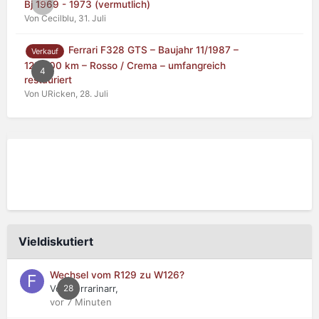
0
Bj 1969 - 1973 (vermutlich)
Von Cecilblu,
31. Juli
Ferrari F328 GTS – Baujahr 11/1987 –
Verkauf
125.000 km – Rosso / Crema – umfangreich
4
restauriert
Von URicken,
28. Juli
Vieldiskutiert
Wechsel vom R129 zu W126?
Von Ferrarinarr,
28
vor 7 Minuten