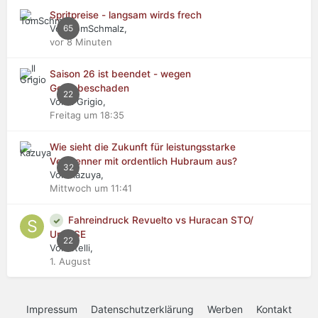
Spritpreise - langsam wirds frech
Von TomSchmalz,
65
vor 8 Minuten
Saison 26 ist beendet - wegen
Getriebeschaden
22
Von Il Grigio,
Freitag um 18:35
Wie sieht die Zukunft für leistungsstarke
Verbrenner mit ordentlich Hubraum aus?
32
Von Kazuya,
Mittwoch um 11:41
Fahreindruck Revuelto vs Huracan STO/
Urus SE
22
Von stelli,
1. August
Impressum
Datenschutzerklärung
Werben
Kontakt