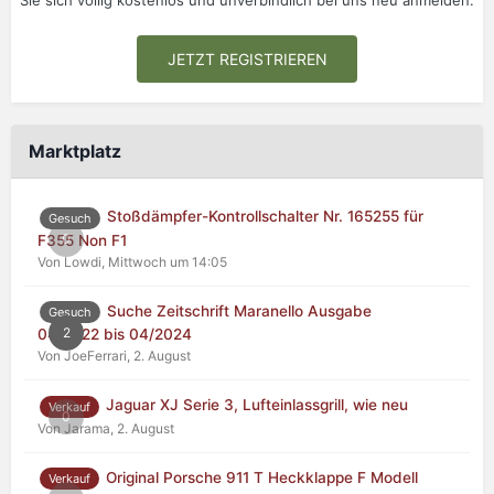
Sie sich völlig kostenlos und unverbindlich bei uns neu anmelden.
JETZT REGISTRIEREN
Marktplatz
Stoßdämpfer-Kontrollschalter Nr. 165255 für
Gesuch
0
F355 Non F1
Von Lowdi,
Mittwoch um 14:05
Suche Zeitschrift Maranello Ausgabe
Gesuch
2
04/2022 bis 04/2024
Von JoeFerrari,
2. August
Jaguar XJ Serie 3, Lufteinlassgrill, wie neu
Verkauf
0
Von Jarama,
2. August
Original Porsche 911 T Heckklappe F Modell
Verkauf