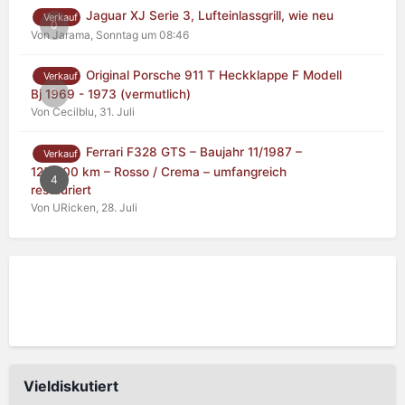
Jaguar XJ Serie 3, Lufteinlassgrill, wie neu
Verkauf
0
Von Jarama,
Sonntag um 08:46
Original Porsche 911 T Heckklappe F Modell
Verkauf
0
Bj 1969 - 1973 (vermutlich)
Von Cecilblu,
31. Juli
Ferrari F328 GTS – Baujahr 11/1987 –
Verkauf
125.000 km – Rosso / Crema – umfangreich
4
restauriert
Von URicken,
28. Juli
Vieldiskutiert