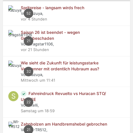
Spritpreise - langsam wirds frech
Von Kazuya,
52
vor 4 Stunden
Saison 26 ist beendet - wegen
Getriebeschaden
21
Von dragstar1106,
vor 21 Stunden
Wie sieht die Zukunft für leistungsstarke
Verbrenner mit ordentlich Hubraum aus?
32
Von Kazuya,
Mittwoch um 11:41
Fahreindruck Revuelto vs Huracan STO/
Urus SE
22
Von stelli,
Samstag um 18:59
Zahnbolzen am Handbremshebel gebrochen
Von WI-TR512,
21