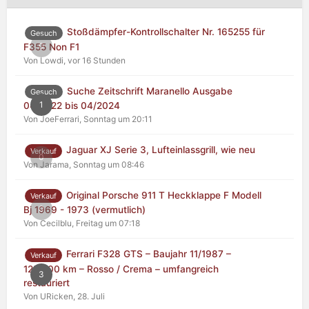
Stoßdämpfer-Kontrollschalter Nr. 165255 für
Gesuch
0
F355 Non F1
Von Lowdi,
vor 16 Stunden
Suche Zeitschrift Maranello Ausgabe
Gesuch
1
04/2022 bis 04/2024
Von JoeFerrari,
Sonntag um 20:11
Jaguar XJ Serie 3, Lufteinlassgrill, wie neu
Verkauf
0
Von Jarama,
Sonntag um 08:46
Original Porsche 911 T Heckklappe F Modell
Verkauf
0
Bj 1969 - 1973 (vermutlich)
Von Cecilblu,
Freitag um 07:18
Ferrari F328 GTS – Baujahr 11/1987 –
Verkauf
125.000 km – Rosso / Crema – umfangreich
3
restauriert
Von URicken,
28. Juli