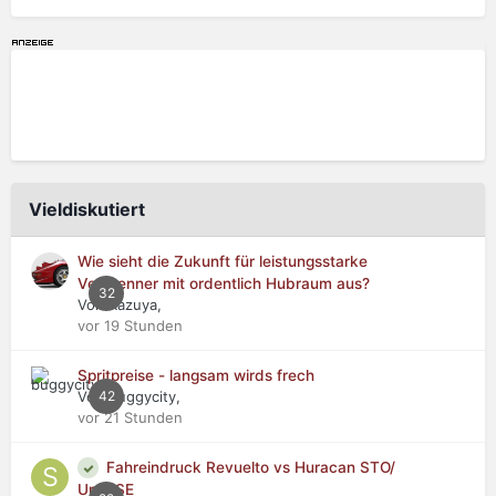
Vieldiskutiert
Wie sieht die Zukunft für leistungsstarke
Verbrenner mit ordentlich Hubraum aus?
32
Von Kazuya,
vor 19 Stunden
Spritpreise - langsam wirds frech
Von buggycity,
42
vor 21 Stunden
Fahreindruck Revuelto vs Huracan STO/
Urus SE