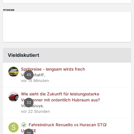
Vieldiskutiert
Spritpreise - langsam wirds frech
Von DeltaHF,
45
vor 15 Minuten
Wie sieht die Zukunft für leistungsstarke
Verbrenner mit ordentlich Hubraum aus?
32
Von Kazuya,
vor 22 Stunden
Fahreindruck Revuelto vs Huracan STO/
Urus SE
22