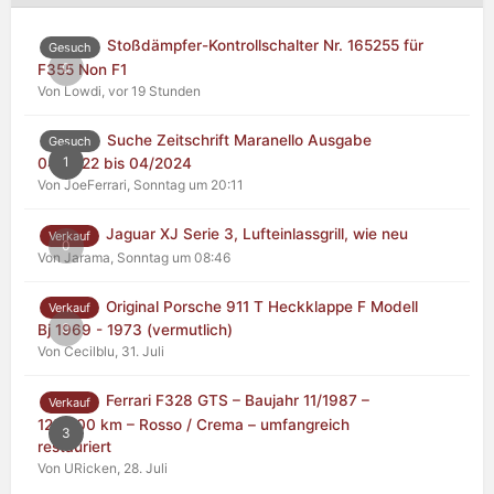
Stoßdämpfer-Kontrollschalter Nr. 165255 für
Gesuch
0
F355 Non F1
Von Lowdi,
vor 19 Stunden
Suche Zeitschrift Maranello Ausgabe
Gesuch
1
04/2022 bis 04/2024
Von JoeFerrari,
Sonntag um 20:11
Jaguar XJ Serie 3, Lufteinlassgrill, wie neu
Verkauf
0
Von Jarama,
Sonntag um 08:46
Original Porsche 911 T Heckklappe F Modell
Verkauf
0
Bj 1969 - 1973 (vermutlich)
Von Cecilblu,
31. Juli
Ferrari F328 GTS – Baujahr 11/1987 –
Verkauf
125.000 km – Rosso / Crema – umfangreich
3
restauriert
Von URicken,
28. Juli